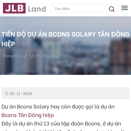
Tog
TIẾN ĐỘ DỰ ÁN BCONS SOLARY TÂN ĐÔNG
HIỆP
Trang Chủ
Tin Thị Trường
Tiến Độ Dự Án Bcons Solary Tân Đông Hiệp
18-11-2024
Dự án Bcons Solary hay còn được gọi là dự án
Bcons Tân Đông hiệp
Đây là dự án thứ 13 của tập đoàn Bcons, ở dự án