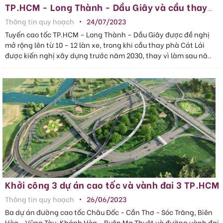
TP.HCM - Long Thành - Dầu Giây và cầu thay
phà Cát Lái
Thông tin quy hoạch
24/07/2023
Tuyến cao tốc TP.HCM – Long Thành – Dầu Giây được đề nghị
mở rộng lên từ 10 – 12 làn xe, trong khi cầu thay phà Cát Lái
được kiến nghị xây dựng trước năm 2030, thay vì làm sau nă..
Khởi công 3 dự án cao tốc và vành đai 3 TP.HCM
Thông tin quy hoạch
26/06/2023
Ba dự án đường cao tốc Châu Đốc - Cần Thơ - Sóc Trăng, Biên
Hòa - Vũng Tàu, Khánh Hòa - Buôn Ma Thuột và đường vành đai