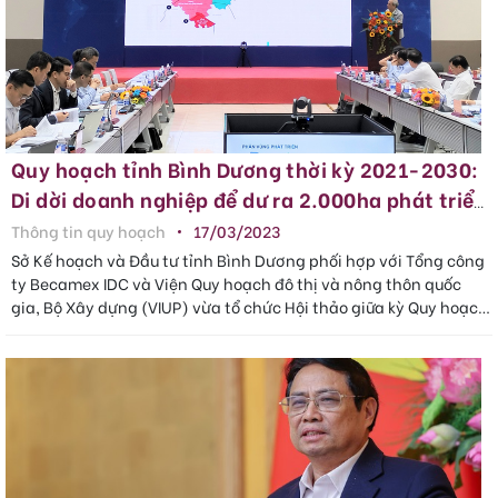
Quy hoạch tỉnh Bình Dương thời kỳ 2021-2030:
Di dời doanh nghiệp để dư ra 2.000ha phát triển
đô thị, dịch vụ cho Thuận An và Dĩ An
Thông tin quy hoạch
17/03/2023
Sở Kế hoạch và Đầu tư tỉnh Bình Dương phối hợp với Tổng công
ty Becamex IDC và Viện Quy hoạch đô thị và nông thôn quốc
gia, Bộ Xây dựng (VIUP) vừa tổ chức Hội thảo giữa kỳ Quy hoạch
tỉnh Bình Dươn..