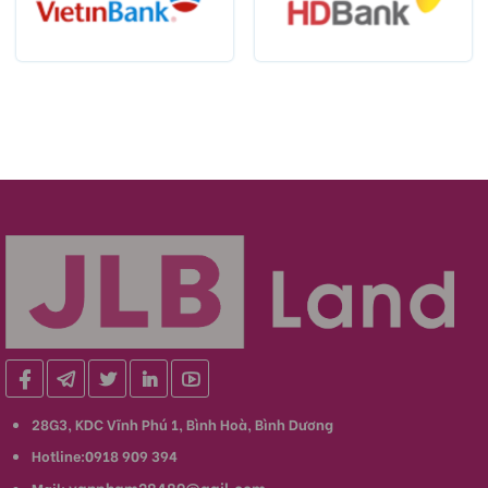
28G3, KDC Vĩnh Phú 1, Bình Hoà, Bình Dương
Hotline:0918 909 394
vanpham28489@gail.com
Mail: