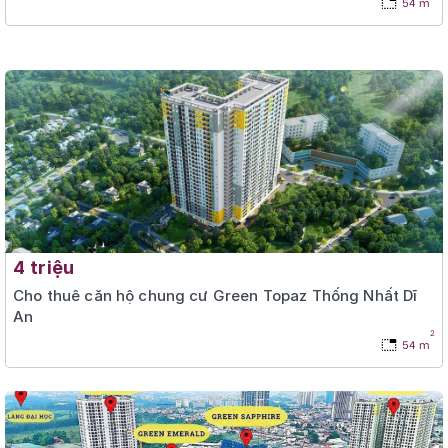
54 m
4 triệu
Cho thuê căn hộ chung cư Green Topaz Thống Nhất Dĩ
An
2
54 m