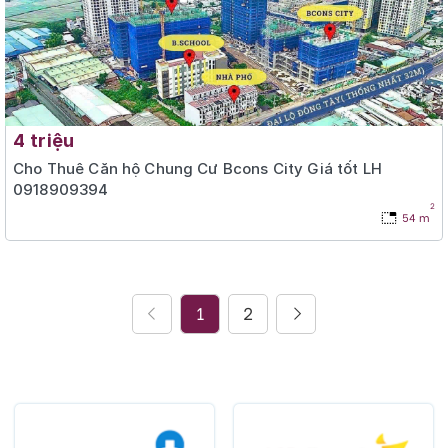
4 triệu
Cho Thuê Căn hộ Chung Cư Bcons City Giá tốt LH
0918909394
2
54 m
1
2