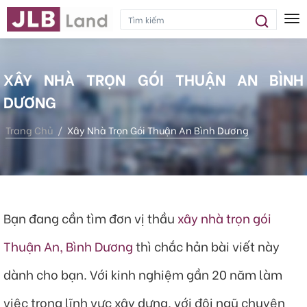
Tog
XÂY NHÀ TRỌN GÓI THUẬN AN BÌNH
DƯƠNG
Trang Chủ
Xây Nhà Trọn Gói Thuận An Bình Dương
Bạn đang cần tìm đơn vị thầu
xây nhà trọn gói
Thuận An, Bình Dương
thì chắc hản bài viết này
dành cho bạn. Với kinh nghiệm gần 20 năm làm
việc trong lĩnh vực xây dựng, với đội ngũ chuyên