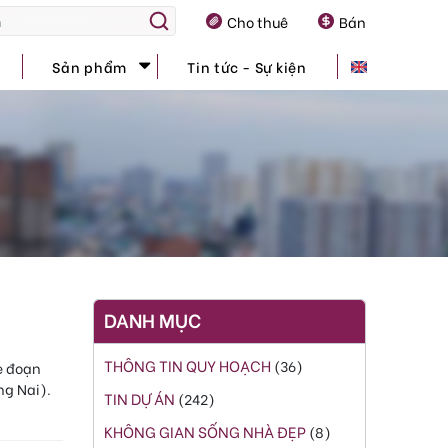
Cho thuê
Bán
Sản phẩm
Tin tức - Sự kiện
DANH MỤC
THÔNG TIN QUY HOẠCH
(36)
e đoạn
ng Nai).
TIN DỰ ÁN
(242)
KHÔNG GIAN SỐNG NHÀ ĐẸP
(8)