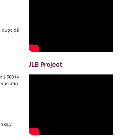
) được đề
.
JLB Project
m 1.500 tỷ
u vực dân
ện quy