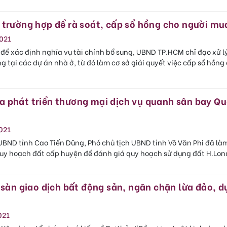
 trường hợp để rà soát, cấp sổ hồng cho người mu
021
 để xác định nghĩa vụ tài chính bổ sung, UBND TP.HCM chỉ đạo xử l
 tại các dự án nhà ở, từ đó làm cơ sở giải quyết việc cấp sổ hồng
 phát triển thương mại dịch vụ quanh sân bay Qu
021
UBND tỉnh Cao Tiến Dũng, Phó chủ tịch UBND tỉnh Võ Văn Phi đã làm
uy hoạch đất cấp huyện để đánh giá quy hoạch sử dụng đất H.Lo
 sàn giao dịch bất động sản, ngăn chặn lừa đảo, d
021