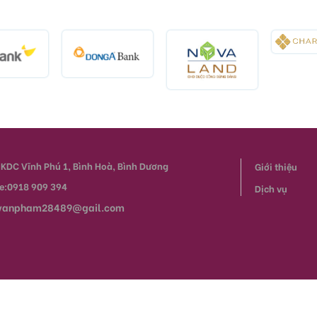
 KDC Vĩnh Phú 1, Bình Hoà, Bình Dương
Giới thiệu
ne:0918 909 394
Dịch vụ
vanpham28489@gail.com