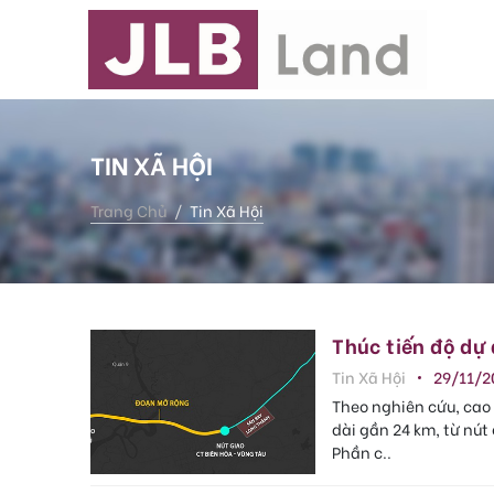
TIN XÃ HỘI
Trang Chủ
Tin Xã Hội
Thúc tiến độ dự
Tin Xã Hội
29/11/2
Theo nghiên cứu, cao 
dài gần 24 km, từ nút 
Phần c..