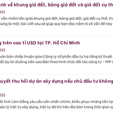
nh về khung giá đất, bảng giá đất và giá đất cụ t
021
 vẫn nhầm lẫn giữa khung giá đất, bảng giá đất, giá đất cụ thể, t
úng là một; bài viết sau sẽ giúp quý bạn đọc nắm rõ về vấn đề nà
trên cao tỉ USD tại TP. Hồ Chí Minh
021
ăn bản chấp thuận giao Công ty cổ phần đầu tư hạ tầng kỹ thuật T
ất dự án Đường trên cao Bắc theo hình thức đối tác công tư - PPP
uyết thu hồi dự án xây dựng nếu chủ đầu tư khôn
021
ND tỉnh Lâm Đồng yêu cầu cần chấn chỉnh, khắc phục những tồn tại
n lý trật tự xây dựng, trật tự đô thị trên địa bàn trong thời gian 