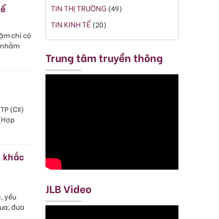
hể
TIN THỊ TRƯỜNG
(49)
TIN KINH TẾ
(20)
hậm chí có
y nhằm
Trung tâm truyền thông
P (CII)
 (Hợp
g khắc
JLB Video
, yếu
qua; đưa