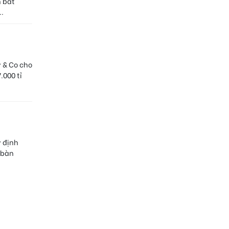
h bất
..
 & Co cho
.000 tỉ
y định
 bàn