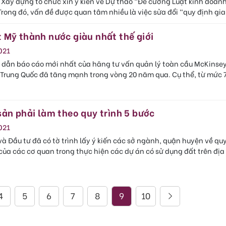
 Xây dựng tổ chức xin ý kiến về Dự thảo “Đề cương Luật kinh doan
Trong đó, vấn đề được quan tâm nhiều là việc sửa đổi “quy định gia
 Mỹ thành nước giàu nhất thế giới
021
 dẫn báo cáo mới nhất của hãng tư vấn quản lý toàn cầu McKinsey
 Trung Quốc đã tăng mạnh trong vòng 20 năm qua. Cụ thể, từ mức 7
sản phải làm theo quy trình 5 bước
021
à Đầu tư đã có tờ trình lấy ý kiến các sở ngành, quận huyện về qu
ủa các cơ quan trong thực hiện các dự án có sử dụng đất trên địa
4
5
6
7
8
9
10