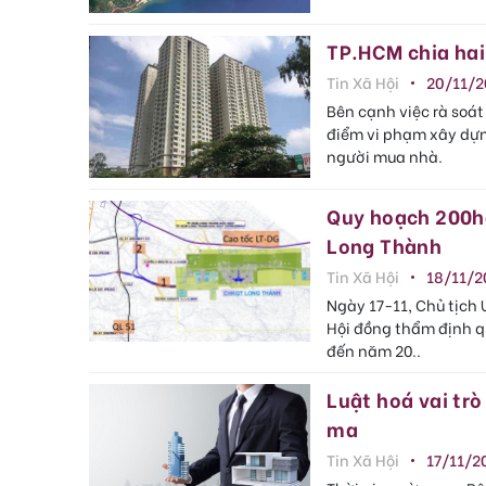
TP.HCM chia hai
Tin Xã Hội
20/11/2
Bên cạnh việc rà soát
điểm vi phạm xây dựng
người mua nhà.
Quy hoạch 200ha
Long Thành
Tin Xã Hội
18/11/2
Ngày 17-11, Chủ tịch 
Hội đồng thẩm định q
đến năm 20..
Luật hoá vai trò
ma
Tin Xã Hội
17/11/2