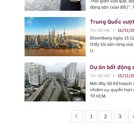
Thời gian vừa qua, Bộ
động sản (sửa đổi)”. 
Trung Quốc vượt
Tin Xã Hội
16/11/2
Bloomberg ngày 15.11
thấy tài sản ròng của
U..
Dự án bất động 
Tin Xã Hội
15/11/2
Mới đây Sở Kế hoạch v
nhiệm vụ, quyền hạn c
TP.HCM.
1
2
3