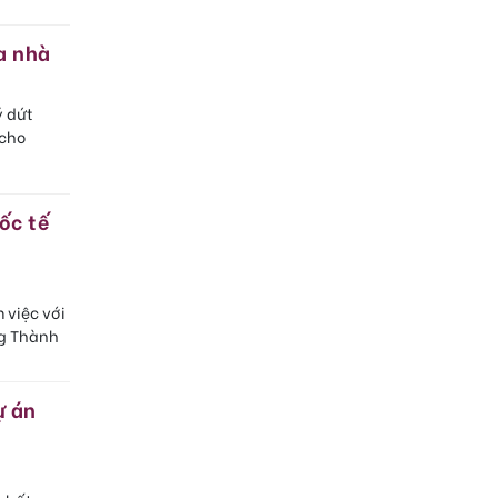
a nhà
ý dứt
 cho
ốc tế
 việc với
ng Thành
ự án