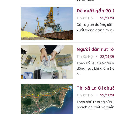
Đề xuất gần 90.
Tin Xã Hội
23/11/2
Các dự án đường sắt 
xuất trong danh mục c
Người dân rút rò
Tin Xã Hội
22/11/2
Theo số liệu từ Ngân 
đồng, sau khi giảm 1.
c..
Thị xã La Gi chu
Tin Xã Hội
22/11/2
Theo chủ trương của 
hoạch chi tiết và tri