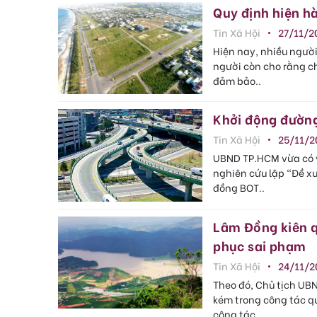
Quy định hiện hà
Tin Xã Hội
27/11/2
Hiện nay, nhiều người
người còn cho rằng ch
đảm bảo..
Khởi động đường 
Tin Xã Hội
25/11/2
UBND TP.HCM vừa có v
nghiên cứu lập "Đề xu
đồng BOT..
Lâm Đồng kiên q
phục sai phạm
Tin Xã Hội
24/11/2
Theo đó, Chủ tịch UB
kém trong công tác quả
công tác..