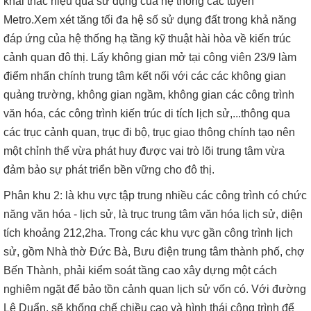
khai thác hiệu quả sử dụng của hệ thống các tuyến
Metro.Xem xét tăng tối đa hệ số sử dụng đất trong khả năng
đáp ứng của hệ thống hạ tầng kỹ thuật hài hòa về kiến trúc
cảnh quan đô thị. Lấy không gian mở tại công viên 23/9 làm
điểm nhấn chính trung tâm kết nối với các các không gian
quảng trường, không gian ngầm, không gian các công trình
văn hóa, các công trình kiến trúc di tích lịch sử,...thông qua
các trục cảnh quan, trục đi bộ, trục giao thông chính tạo nên
một chỉnh thể vừa phát huy được vai trò lõi trung tâm vừa
đảm bảo sự phát triển bền vững cho đô thị.
Phân khu 2: là khu vực tập trung nhiều các công trình có chức
năng văn hóa - lịch sử, là trục trung tâm văn hóa lịch sử, diện
tích khoảng 212,2ha. Trong các khu vực gần công trình lịch
sử, gồm Nhà thờ Đức Bà, Bưu điện trung tâm thành phố, chợ
Bến Thành, phải kiểm soát tầng cao xây dựng một cách
nghiêm ngặt để bảo tồn cảnh quan lịch sử vốn có. Với đường
Lê Duẩn, sẽ khống chế chiều cao và hình thái công trình để