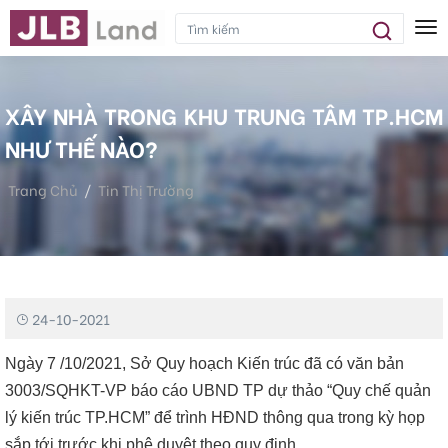
Tog
XÂY NHÀ TRONG KHU TRUNG TÂM TP.HCM
NHƯ THẾ NÀO?
Trang Chủ
Tin Thị Trường
Xây Nhà Trong Khu Trung Tâm TP.HCM Như Thế Nào?
24-10-2021
Ngày 7 /10/2021, Sở Quy hoạch Kiến trúc đã có văn bản
3003/SQHKT-VP báo cáo UBND TP dự thảo “Quy chế quản
lý kiến trúc TP.HCM” để trình HĐND thông qua trong kỳ họp
sắp tới trước khi phê duyệt theo quy định.