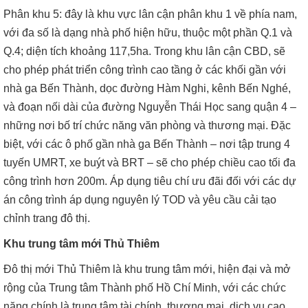
Phân khu 5: đây là khu vực lân cận phân khu 1 về phía nam,
với đa số là dạng nhà phố hiện hữu, thuộc một phần Q.1 và
Q.4; diện tích khoảng 117,5ha. Trong khu lân cận CBD, sẽ
cho phép phát triển công trình cao tầng ở các khối gần với
nhà ga Bến Thành, dọc đường Hàm Nghi, kênh Bến Nghé,
và đoạn nối dài của đường Nguyễn Thái Học sang quận 4 –
những nơi bố trí chức năng văn phòng và thương mại. Đặc
biệt, với các ô phố gần nhà ga Bến Thành – nơi tập trung 4
tuyến UMRT, xe buýt và BRT – sẽ cho phép chiều cao tối đa
công trình hơn 200m. Áp dụng tiêu chí ưu đãi đối với các dự
án công trình áp dụng nguyên lý TOD và yêu cầu cải tạo
chỉnh trang đô thị.
Khu trung tâm mới Thủ Thiêm
Đô thị mới Thủ Thiêm là khu trung tâm mới, hiện đại và mở
rộng của Trung tâm Thành phố Hồ Chí Minh, với các chức
năng chính là trung tâm tài chính, thương mại, dịch vụ cao