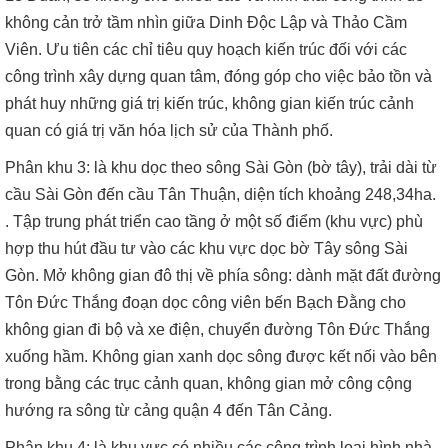
không cản trở tầm nhìn giữa Dinh Độc Lập và Thảo Cầm
Viên. Ưu tiên các chỉ tiêu quy hoạch kiến trúc đối với các
công trình xây dựng quan tâm, đóng góp cho việc bảo tồn và
phát huy những giá trị kiến trúc, không gian kiến trúc cảnh
quan có giá trị văn hóa lịch sử của Thành phố.
Phân khu 3: là khu dọc theo sông Sài Gòn (bờ tây), trải dài từ
cầu Sài Gòn đến cầu Tân Thuận, diện tích khoảng 248,34ha.
. Tập trung phát triển cao tầng ở một số điểm (khu vực) phù
hợp thu hút đầu tư vào các khu vực dọc bờ Tây sông Sài
Gòn. Mở không gian đô thị về phía sông: dành mặt đất đường
Tôn Đức Thắng đoạn dọc công viên bến Bạch Đằng cho
không gian đi bộ và xe điện, chuyển đường Tôn Đức Thắng
xuống hầm. Không gian xanh dọc sông được kết nối vào bên
trong bằng các trục cảnh quan, không gian mở công cộng
hướng ra sông từ cảng quận 4 đến Tân Cảng.
Phân khu 4: là khu vực có nhiều các công trình loại hình nhà