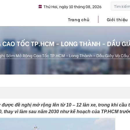
Thứ Hai, ngày 10 tháng 08, 2026
Trang chủ
Giới thiệu
 CAO TỐC TP.HCM - LONG THÀNH - DẦU GIÂ
ghị Sớm Mở Rộng Cao Tốc TP.HCM - Long Thành - Dầu Giây Và Cầu 
ược đề nghị mở rộng lên từ 10 – 12 làn xe, trong khi cầu 
, thay vì làm sau năm 2030 như kế hoạch của TP.HCM trước