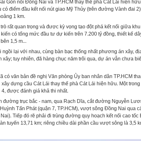
ài Gòn nối Đồng Nai và TP.HCM thay thế phà Cát Lái hiện hữu
có điểm đầu kết nối nút giao Mỹ Thủy (trên đường Vành đai 2)
khoảng 1 km.
trò rất quan trọng và được kỳ vọng tạo đột phá kết nối giữa kh
ến có tổng mức đầu tư dự kiến trên 7.200 tỷ đồng, thiết kế dâ
 bên 1,5 m...
ngồi lại với nhau, cùng bàn bạc thống nhất phương án xây, đị
 xây; tuy nhiên, đã hàng chục năm trôi qua, dự án vẫn chưa bi
 đã có văn bản đề nghị Văn phòng Ủy ban nhân dân TP.HCM t
ây dựng cầu Cát Lái thay thế phà Cát Lái hiện hữu. Một trong
4, được đánh giá khả thi nhất.
ên đường trục bắc - nam, qua Rạch Dĩa, cắt đường Nguyễn Lư
g Huỳnh Tấn Phát (quận 7, TP.HCM), vượt sông Đồng Nai qua c
i). Tiếp đó rẽ phải đi trùng đường quy hoạch kết nối cao tốc
oàn tuyến 13,71 km; riêng chiều dài phần cầu vượt sông là 3,5 k