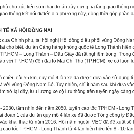
phủ cho xúc tiến sớm hai dự án xây dựng hạ tầng giao thông nó
n giao thông kết nối đi/đến địa phương này, đồng thời góp phần
 TẾ XÃ HỘI ĐỒNG NAI
 của Chính phủ, tại hội nghị Hội đồng điều phối vùng Đông N
Nai cho biết, dự án Cảng hàng không quốc tế Long Thành hiện
ốc TP.HCM – Long Thành – Dầu Giây đã rất nghiêm trọng. Trong 
áp với TP.HCM) đến đại lộ Mai Chí Thọ (TP.HCM), xe cô luôn l
 chiều dài 55 km, quy mô 4 làn xe đã được đưa vào sử dụng 
CM với vùng Đông Nam Bộ. Tuy nhiên, chỉ ít năm sau khi đưa và
 năm trở lại đây, lưu lượng xe cộ lưu thông trên tuyến ngày càng
- 2030, tầm nhìn đến năm 2050, tuyến cao tốc TPHCM - Long T
ai đoạn 1 của dự án quy mô 4 làn xe đã được Tổng công ty Đầu
vào khai thác từ năm 2016. Hồi năm ngoái, VEC đã đề xuất sẽ tự
 cao tốc TP.HCM - Long Thành từ 4 làn hiện hữu lên 8 - 10 làn