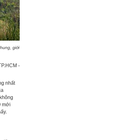
hung, giới
 TP.HCM -
ng nhất
ịa
 không
0 mới
hấy.