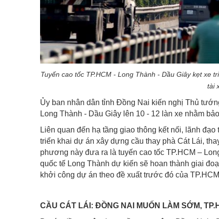
Tuyến cao tốc TP.HCM - Long Thành - Dầu Giây kẹt xe tri
tài
Ủy ban nhân dân tỉnh Đồng Nai kiến nghị Thủ tướ
Long Thành - Dầu Giây lên 10 - 12 làn xe nhằm bảo 
Liên quan đến hạ tầng giao thông kết nối, lãnh đạo
triển khai dự án xây dựng cầu thay phà Cát Lái, t
phương này đưa ra là tuyến cao tốc TP.HCM – Long
quốc tế Long Thành dự kiến sẽ hoan thành giai đo
khởi công dự án theo đề xuất trước đó của TP.HCM th
CẦU CÁT LÁI: ĐỒNG NAI MUỐN LÀM SỚM, TP