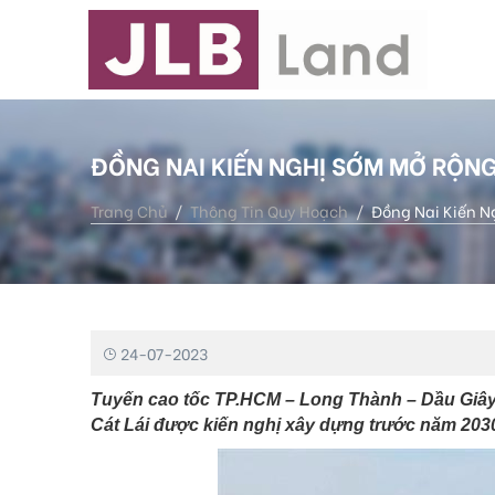
ĐỒNG NAI KIẾN NGHỊ SỚM MỞ RỘNG
Trang Chủ
Thông Tin Quy Hoạch
Đồng Nai Kiến N
24-07-2023
Tuyến cao tốc TP.HCM – Long Thành – Dầu Giây đ
Cát Lái được kiến nghị xây dựng trước năm 2030