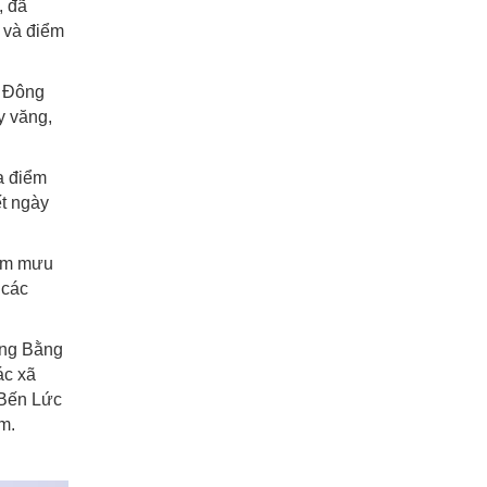
, đã
 và điểm
u Đông
y văng,
a điểm
ết ngày
ham mưu
 các
ơng Bằng
ác xã
 Bến Lức
m.