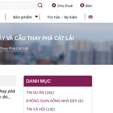
Cho thuê
Bán
Sản phẩm
Tin tức - Sự kiện
Y VÀ CẦU THAY PHÀ CÁT LÁI
Thay Phà Cát Lái
DANH MỤC
thay phà
TIN DỰ ÁN
(242)
 đó...
KHÔNG GIAN SỐNG NHÀ ĐẸP
(8)
TIN XÃ HỘI
(120)