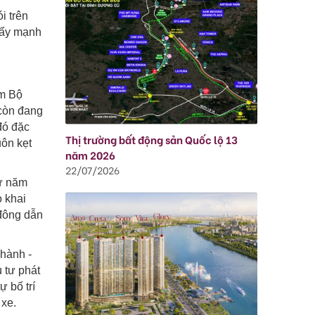
i trên
 đẩy mạnh
am Bộ
 còn đang
đó đặc
Thị trường bất động sản Quốc lộ 13
uôn kẹt
năm 2026
22/07/2026
từ năm
o khai
 đông dẫn
hành -
 tư phát
 bố trí
 xe.