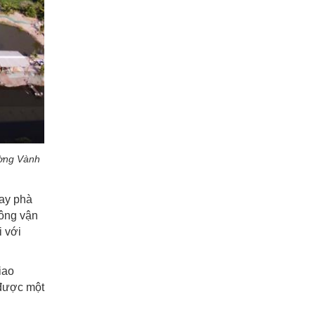
ường Vành
hay phà
hông vận
i với
iao
 được một