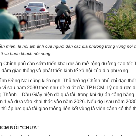
ền miên, là nỗi ám ảnh của người dân các địa phương trong vùng nói c
 xế và hành khách nói riêng.
ng Chính phủ cần sớm triển khai dự án mở rộng đường cao tốc
đảm giao thông và phát triển kinh tế xã hội của địa phương.
 tỉnh Đồng Nai cũng kiến nghị Thủ tướng Chính phủ chỉ đạo thố
hay vì sau năm 2030 theo như đề xuất của TP.HCM. Lý do được đ
 Thành – Dầu Giây hiện đã quá tải, trong khi dự án cảng hàng
ạn 1 và đưa vào khai thác vào năm 2026. Nếu đợi sau năm 203
ì áp lực quá tải giao thông liên kết vùng là viễn cảnh có thể t
.HCM NÓI “CHƯA”…