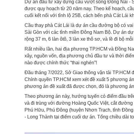
Dự án đầu tư xây dựng cầu vượt sông Đồng Nai - S
được quy hoạch từ 20 năm nay. Theo kế hoạch, cầu 
cuối kết nối với tỉnh lộ 25B, cách bến phà Cát Lái 
Cầu thay phà Cát Lái là dự án cầu đường bộ có vai 
Sài Gòn với các tỉnh miền Đông Nam Bộ. Dự án dự ki
rộng 37 m, 6 làn ôtô, 3 làn xe thô sơ, và lề đi bộ mỗi
Rất nhiều lần, hai địa phương TP.HCM và Đồng Nai 
xây, nguồn vốn, địa phương chủ đầu tư và thời điểm
nào được chính thức “thai nghén”!
Đầu tháng 7/2022, Sở Giao thông vận tải TP.HCM
Chính quyền TP.HCM xem xét đề xuất 5 phương án x
phương án đề xuất đã được chọn, đó là phương án 
Theo phương án này, hướng tuyến có điểm đầu tr
và đi trùng với đường Hoàng Quốc Việt, cắt đườn
Phú Hữu, Phú Đông (huyện Nhơn Trạch, tỉnh Đồng Na
- Long Thành tại điểm cuối dự án. Tổng chiều dài t