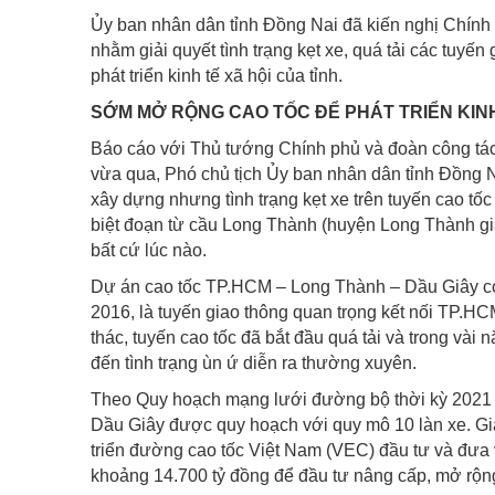
Ủy ban nhân dân tỉnh Đồng Nai đã kiến nghị Chính 
nhằm giải quyết tình trạng kẹt xe, quá tải các tuyế
phát triển kinh tế xã hội của tỉnh.
SỚM MỞ RỘNG CAO TỐC ĐỂ PHÁT TRIỂN KINH
Báo cáo với Thủ tướng Chính phủ và đoàn công tác
vừa qua, Phó chủ tịch Ủy ban nhân dân tỉnh Đồng 
xây dựng nhưng tình trạng kẹt xe trên tuyến cao t
biệt đoạn từ cầu Long Thành (huyện Long Thành gi
bất cứ lúc nào.
Dự án cao tốc TP.HCM – Long Thành – Dầu Giây có
2016, là tuyến giao thông quan trọng kết nối TP.H
thác, tuyến cao tốc đã bắt đầu quá tải và trong vài
đến tình trạng ùn ứ diễn ra thường xuyên.
Theo Quy hoạch mạng lưới đường bộ thời kỳ 2021 
Dầu Giây được quy hoạch với quy mô 10 làn xe. Gi
triển đường cao tốc Việt Nam (VEC) đầu tư và đưa 
khoảng 14.700 tỷ đồng để đầu tư nâng cấp, mở rộng