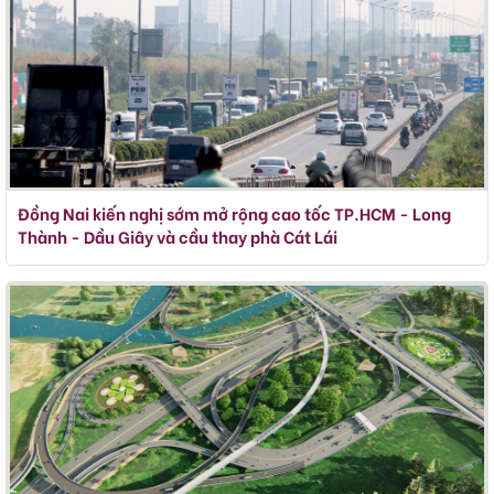
Đồng Nai kiến nghị sớm mở rộng cao tốc TP.HCM - Long
Thành - Dầu Giây và cầu thay phà Cát Lái