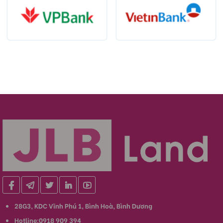
28G3, KDC Vĩnh Phú 1, Bình Hoà, Bình Dương
Hotline:0918 909 394