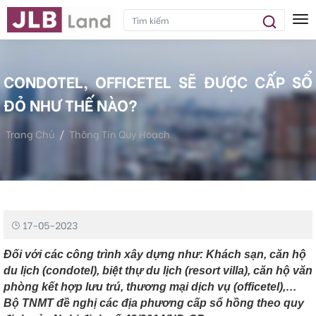
Tog
CONDOTEL, OFFICETEL SẼ ĐƯỢC CẤP SỔ
ĐỎ NHƯ THẾ NÀO?
Trang Chủ
Thông Tin Quy Hoạch
Condotel, Officetel Sẽ Được Cấp Sổ Đỏ Như Thế Nào?
17-05-2023
Đối với các công trình xây dựng như: Khách sạn, căn hộ
du lịch (condotel), biệt thự du lịch (resort villa), căn hộ văn
phòng kết hợp lưu trú, thương mại dịch vụ (officetel),…
Bộ TNMT đề nghị các địa phương cấp sổ hồng theo quy