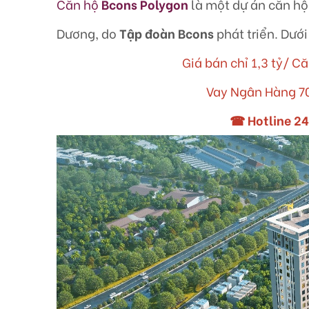
Căn hộ
Bcons Polygon
là một dự án căn hộ 
Dương, do
Tập đoàn Bcons
phát triển. Dưới
Giá bán chỉ 1,3 tỷ/ 
Vay Ngân Hàng 70
☎ Hotline 24