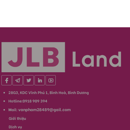
28G3, KDC Vĩnh Phú 1, Bình Hoà, Bình Dương
Hotline:0918 909 394
vanpham28489@gail.com
Mail:
Giới thiệu
Dịch vụ