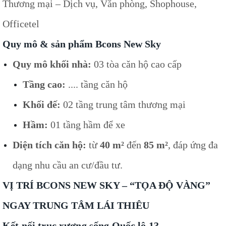
Thương mại – Dịch vụ, Văn phòng, Shophouse,
Officetel
Quy mô & sản phẩm Bcons New Sky
Quy mô khối nhà:
03 tòa căn hộ cao cấp
Tầng cao:
.... tầng căn hộ
Khối đế:
02 tầng trung tâm thương mại
Hầm:
01 tầng hầm để xe
Diện tích căn hộ:
từ
40 m²
đến
85 m²
, đáp ứng đa
dạng nhu cầu an cư/đầu tư.
VỊ TRÍ BCONS NEW SKY – “TỌA ĐỘ VÀNG”
NGAY TRUNG TÂM LÁI THIÊU
Kết nối trục xương sống Quốc lộ 13