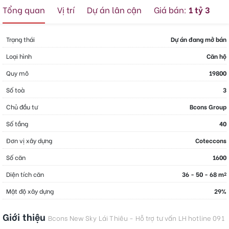
Tổng quan
Vị trí
Dự án lân cận
Giá bán:
1 tỷ 3
Trạng thái
Dự án đang mở bán
Loại hình
Căn hộ
Quy mô
19800
Số toà
3
Chủ đầu tư
Bcons Group
Số tầng
40
Đơn vị xây dựng
Coteccons
Số căn
1600
Diện tích căn
36 - 50 - 68 m
2
Mật độ xây dựng
29%
Giới thiệu
Bcons New Sky Lái Thiêu - Hỗ trợ tư vấn LH hotline 091