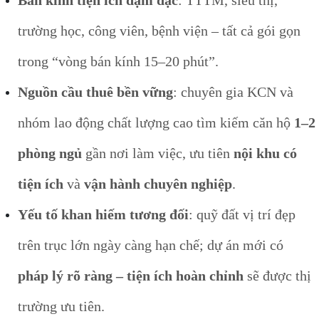
Bán kính tiện ích đậm đặc
: TTTM, siêu thị,
trường học, công viên, bệnh viện – tất cả gói gọn
trong “vòng bán kính 15–20 phút”.
Nguồn cầu thuê bền vững
: chuyên gia KCN và
nhóm lao động chất lượng cao tìm kiếm căn hộ
1–2
phòng ngủ
gần nơi làm việc, ưu tiên
nội khu có
tiện ích
và
vận hành chuyên nghiệp
.
Yếu tố khan hiếm tương đối
: quỹ đất vị trí đẹp
trên trục lớn ngày càng hạn chế; dự án mới có
pháp lý rõ ràng – tiện ích hoàn chỉnh
sẽ được thị
trường ưu tiên.