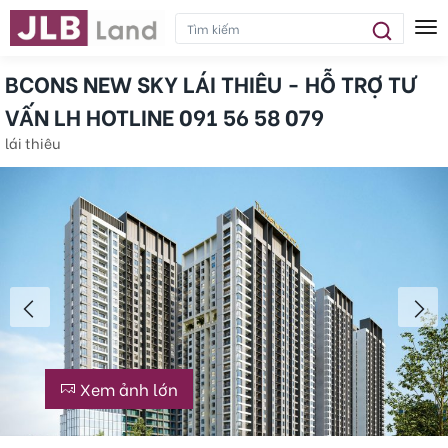
Tog
BCONS NEW SKY LÁI THIÊU - HỖ TRỢ TƯ
VẤN LH HOTLINE 091 56 58 079
lái thiêu
Xem ảnh lớn