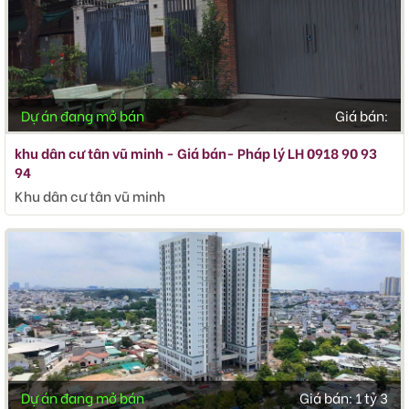
Dự án đang mở bán
Giá bán:
khu dân cư tân vũ minh - Giá bán- Pháp lý LH 0918 90 93
94
Khu dân cư tân vũ minh
Dự án đang mở bán
Giá bán:
1 tỷ 3