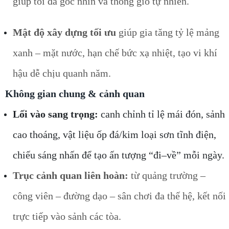
giúp tối đa góc nhìn và thông gió tự nhiên.
Mật độ xây dựng tối ưu
giúp gia tăng tỷ lệ mảng
xanh – mặt nước, hạn chế bức xạ nhiệt, tạo vi khí
hậu dễ chịu quanh năm.
Không gian chung & cảnh quan
Lối vào sang trọng:
canh chỉnh tỉ lệ mái đón, sảnh
cao thoáng, vật liệu ốp đá/kim loại sơn tĩnh điện,
chiếu sáng nhấn để tạo ấn tượng “đi–về” mỗi ngày.
Trục cảnh quan liên hoàn:
từ quảng trường –
công viên – đường dạo – sân chơi đa thế hệ, kết nối
trực tiếp vào sảnh các tòa.