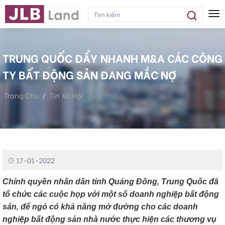
Tog
TRUNG QUỐC ĐẨY NHANH M&A CÁC CÔNG
TY BẤT ĐỘNG SẢN ĐANG MẮC NỢ
Trang Chủ
Tin Xã Hội
Trung Quốc Đẩy Nhanh M&A Các Công Ty Bất Động Sản Đang
Mắc Nợ
17-01-2022
Chính quyền nhân dân tỉnh Quảng Đông, Trung Quốc đã
tổ chức các cuộc họp với một số doanh nghiệp bất động
sản, để ngỏ có khả năng mở đường cho các doanh
nghiệp bất động sản nhà nước thực hiện các thương vụ