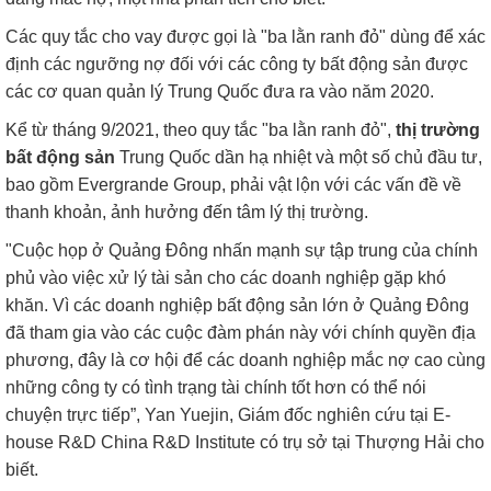
Các quy tắc cho vay được gọi là "ba lằn ranh đỏ" dùng để xác
định các ngưỡng nợ đối với các công ty bất động sản được
các cơ quan quản lý Trung Quốc đưa ra vào năm 2020.
Kể từ tháng 9/2021, theo quy tắc "ba lằn ranh đỏ",
thị trường
bất động sản
Trung Quốc dần hạ nhiệt và một số chủ đầu tư,
bao gồm Evergrande Group, phải vật lộn với các vấn đề về
thanh khoản, ảnh hưởng đến tâm lý thị trường.
"Cuộc họp ở Quảng Đông nhấn mạnh sự tập trung của chính
phủ vào việc xử lý tài sản cho các doanh nghiệp gặp khó
khăn. Vì các doanh nghiệp bất động sản lớn ở Quảng Đông
đã tham gia vào các cuộc đàm phán này với chính quyền địa
phương, đây là cơ hội để các doanh nghiệp mắc nợ cao cùng
những công ty có tình trạng tài chính tốt hơn có thể nói
chuyện trực tiếp”, Yan Yuejin, Giám đốc nghiên cứu tại E-
house R&D China R&D Institute có trụ sở tại Thượng Hải cho
biết.