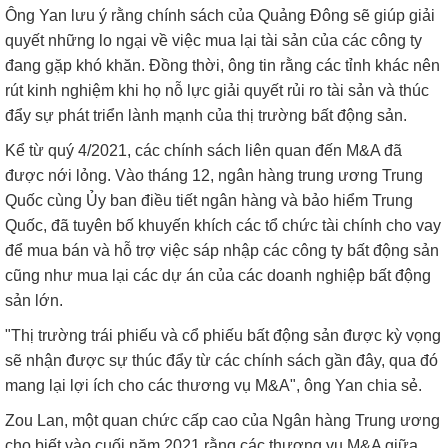
Ông Yan lưu ý rằng chính sách của Quảng Đông sẽ giúp giải
quyết những lo ngại về việc mua lại tài sản của các công ty
đang gặp khó khăn. Đồng thời, ông tin rằng các tỉnh khác nên
rút kinh nghiệm khi họ nỗ lực giải quyết rủi ro tài sản và thúc
đẩy sự phát triển lành mạnh của thị trường bất động sản.
Kể từ quý 4/2021, các chính sách liên quan đến M&A đã
được nới lỏng. Vào tháng 12, ngân hàng trung ương Trung
Quốc cùng Ủy ban điều tiết ngân hàng và bảo hiểm Trung
Quốc, đã tuyên bố khuyến khích các tổ chức tài chính cho vay
để mua bán và hỗ trợ việc sáp nhập các công ty bất động sản
cũng như mua lại các dự án của các doanh nghiệp bất động
sản lớn.
"Thị trường trái phiếu và cổ phiếu bất động sản được kỳ vọng
sẽ nhận được sự thúc đẩy từ các chính sách gần đây, qua đó
mang lại lợi ích cho các thương vụ M&A", ông Yan chia sẻ.
Zou Lan, một quan chức cấp cao của Ngân hàng Trung ương
cho biết vào cuối năm 2021 rằng các thương vụ M&A giữa