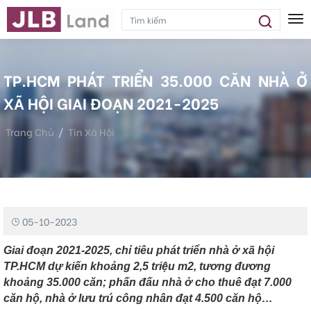
Tog
TP.HCM PHÁT TRIỂN 35.000 CĂN NHÀ Ở
XÃ HỘI GIAI ĐOẠN 2021-2025
Trang Chủ
Tin Xã Hội
TP.HCM Phát Triển 35.000 Căn Nhà Ở Xã Hội Giai Đoạn 2021-
2025
05-10-2023
Giai đoạn 2021-2025, chỉ tiêu phát triển nhà ở xã hội
TP.HCM dự kiến khoảng 2,5 triệu m2, tương đương
khoảng 35.000 căn; phấn đấu nhà ở cho thuê đạt 7.000
căn hộ, nhà ở lưu trú công nhân đạt 4.500 căn hộ…