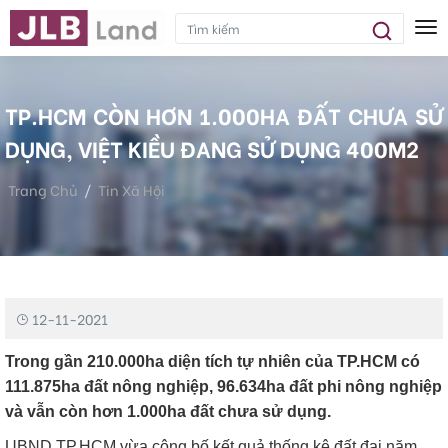
Tog
TP.HCM CÒN HƠN 1.000HA ĐẤT CHƯA SỬ
DỤNG, VIỆT KIỀU ĐANG SỬ DỤNG 400M2
Trang Chủ
Tin Xã Hội
TP.HCM Còn Hơn 1.000ha Đất Chưa Sử Dụng, Việt Kiều Đang
Sử Dụng 400m2
12-11-2021
Trong gần 210.000ha diện tích tự nhiên của TP.HCM có
111.875ha đất nông nghiệp, 96.634ha đất phi nông nghiệp
và vẫn còn hơn 1.000ha đất chưa sử dụng.
UBND TP.HCM vừa công bố kết quả thống kê đất đai năm