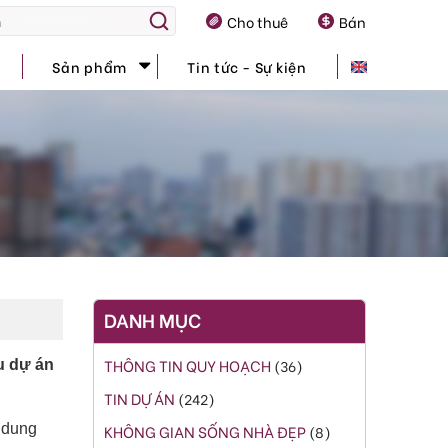
Cho thuê
Bán
Sản phẩm
Tin tức - Sự kiện
DANH MỤC
THÔNG TIN QUY HOẠCH
(36)
u dự án
TIN DỰ ÁN
(242)
 dung
KHÔNG GIAN SỐNG NHÀ ĐẸP
(8)