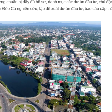
ng chuẩn bị đầy đủ hồ sơ, danh mục các dự án đầu tư, chủ độ
àn Đèo Cả nghiên cứu, lập đề xuất dự án đầu tư, báo cáo cấp t