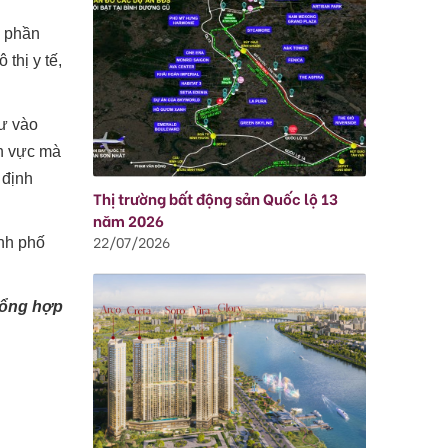
ổ phần
thị y tế,
ư vào
nh vực mà
 định
Thị trường bất động sản Quốc lộ 13
năm 2026
22/07/2026
ành phố
tổng hợp