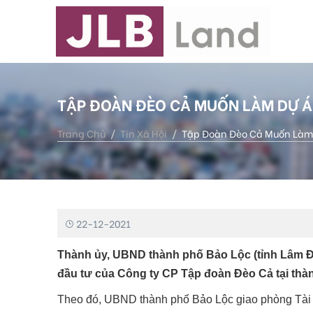
TẬP ĐOÀN ĐÈO CẢ MUỐN LÀM DỰ Á
Trang Chủ
Tin Xã Hội
Tập Đoàn Đèo Cả Muốn Làm 
22-12-2021
Thành ủy, UBND thành phố Bảo Lộc (tỉnh Lâm Đồ
đầu tư của Công ty CP Tập đoàn Đèo Cả tại thà
Theo đó, UBND thành phố Bảo Lộc giao phòng Tài c