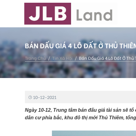
BÁN ĐẤU GIÁ 4 LÔ ĐẤT Ở THỦ THIÊ
Trang Chủ
Tin Xã Hội
Bán Đấu Giá 4 Lô Đất Ở Thủ
10-12-2021
Ngày 10-12, Trung tâm bán đấu giá tài sản sẽ tổ 
dân cư phía bắc, khu đô thị mới Thủ Thiêm, tổng