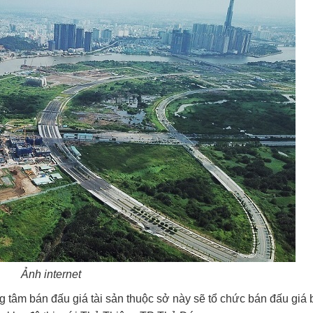
Ảnh internet
tâm bán đấu giá tài sản thuộc sở này sẽ tổ chức bán đấu giá 