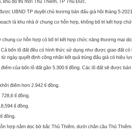
), khu đô thị mới Thủ Thiêm, TP Thủ Đức.
12, được UBND TP duyệt chủ trương bán đấu giá hồi tháng 5-2021
 hoạch là khu nhà ở chung cư hỗn hợp, không bố trí kết hợp ch
à ở chung cư hỗn hợp có bố trí kết hợp chức năng thương mại dịc
 Cả bốn lô đất đều có hình thức sử dụng như được giao đất có t
 từ ngày quyết định công nhận kết quả trúng đấu giá có hiệu lự
 điểm của bốn lô đất gần 5.300 tỉ đồng. Các lô đất sẽ được bán
 khởi điểm hơn 2.942 tỉ đồng.
 728,6 tỉ đồng.
8,594 tỉ đồng.
tỉ đồng.
hỗn hợp nằm dọc bờ bắc Thủ Thiêm, dưới chân cầu Thủ Thiêm