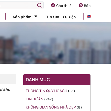
Cho thuê
Bán
Sản phẩm
Tin tức - Sự kiện
DANH MỤC
ại khu
THÔNG TIN QUY HOẠCH
(36)
TIN DỰ ÁN
(242)
KHÔNG GIAN SỐNG NHÀ ĐẸP
(8)