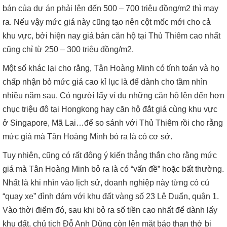
bán của dự án phải lên đến 500 – 700 triệu đồng/m2 thì may
ra. Nếu vậy mức giá này cũng tạo nên cột mốc mới cho cả
khu vực, bởi hiện nay giá bán căn hộ tại Thủ Thiêm cao nhất
cũng chỉ từ 250 – 300 triệu đồng/m2.
Một số khác lại cho rằng, Tân Hoàng Minh có tính toán và họ
chấp nhận bỏ mức giá cao kỉ lục là để dành cho tầm nhìn
nhiều năm sau. Có người lấy ví dụ những căn hộ lên đến hơn
chục triệu đô tại Hongkong hay căn hộ đắt giá cùng khu vực
ở Singapore, Mã Lai…để so sánh với Thủ Thiêm rồi cho rằng
mức giá mà Tân Hoàng Minh bỏ ra là có cơ sở.
Tuy nhiên, cũng có rất đông ý kiến thẳng thắn cho rằng mức
giá mà Tân Hoàng Minh bỏ ra là có “vấn đề” hoặc bất thường.
Nhất là khi nhìn vào lịch sử, doanh nghiệp này từng có cú
“quay xe” đình đám với khu đất vàng số 23 Lê Duẩn, quận 1.
Vào thời điểm đó, sau khi bỏ ra số tiền cao nhất để dành lấy
khu đất, chủ tịch Đỗ Anh Dũng còn lên mặt báo than thở bị