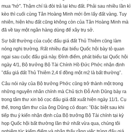
mua “hớ”. Thậm chí là đòi trả lại khu đất. Phải sau nhiều lần kì
kèo thì cuối cùng Tân Hoàng Minh mới ôm lấy đất vàng. Tuy
nhiên, hiện khu đất cũng không còn của Tân Hoàng Minh mà
đã về tay một ngân hàng dùng để xây trụ sở.
Sự bất thường của cuộc đấu giá đất Thủ Thiêm cũng làm
nóng nghị trường. Rất nhiều đại biểu Quốc hội bày tỏ quan
ngại sau cuộc đấu giá này. Đỉnh điểm, phát biểu tại Quốc hội
ngày 4/1, Bộ trưởng Bộ Tài Chính Hồ Đức Phớc nhận định
"đấu giá đất Thủ Thiêm 2,4 tỉ đồng một m2 là bất thường".
Câu nói này của Bộ trưởng Phớc cũng trở thành một trong
những nguyên nhân chính mà Chủ tịch Đỗ Anh Dũng bày ra
trong tâm thư xin bỏ cọc đấu giá đất xuất hiện ngày 11/1. Cụ
thể, trong tâm thư của ông Dũng có đoạn: "Đặc biệt sau khi
tiếp thu ý kiến nhận định của Bộ trưởng Bộ Tài chính tại kỳ
họp Quốc hội bất thường lần thứ nhất vừa qua, chúng tôi
nghiêm túc kiểm điểm và nhận thấy rằng việc trúng đấu giá