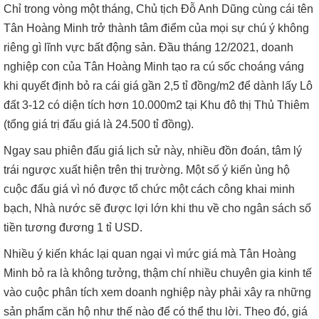
Chỉ trong vòng một tháng, Chủ tịch Đỗ Anh Dũng cùng cái tên
Tân Hoàng Minh trở thành tâm điểm của mọi sự chú ý không
riêng gì lĩnh vực bất động sản. Đầu tháng 12/2021, doanh
nghiệp con của Tân Hoàng Minh tạo ra cú sốc choáng váng
khi quyết định bỏ ra cái giá gần 2,5 tỉ đồng/m2 để dành lấy Lô
đất 3-12 có diện tích hơn 10.000m2 tại Khu đô thị Thủ Thiêm
(tổng giá trị đấu giá là 24.500 tỉ đồng).
Ngay sau phiên đấu giá lịch sử này, nhiều đồn đoán, tâm lý
trái ngược xuất hiện trên thị trường. Một số ý kiến ủng hộ
cuộc đấu giá vì nó được tổ chức một cách công khai minh
bạch, Nhà nước sẽ được lợi lớn khi thu về cho ngân sách số
tiền tương đương 1 tỉ USD.
Nhiều ý kiến khác lại quan ngại vì mức giá mà Tân Hoàng
Minh bỏ ra là không tưởng, thậm chí nhiều chuyên gia kinh tế
vào cuộc phân tích xem doanh nghiệp này phải xây ra những
sản phẩm căn hộ như thế nào để có thể thu lời. Theo đó, giá