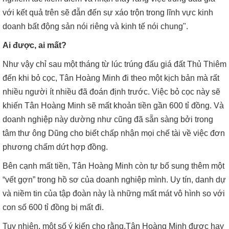
với kết quả trên sẽ đẫn đến sự xáo trộn trong lĩnh vực kinh
doanh bất động sản nói riêng và kinh tế nói chung".
Ai được, ai mất?
Như vậy chỉ sau một tháng từ lúc trúng đấu giá đất Thủ Thiêm
đến khi bỏ cọc, Tân Hoàng Minh đi theo một kịch bản mà rất
nhiều người ít nhiều đã đoán định trước. Việc bỏ cọc này sẽ
khiến Tân Hoàng Minh sẽ mất khoản tiền gần 600 tỉ đồng. Và
doanh nghiệp này dường như cũng đã sẵn sàng bởi trong
tâm thư ông Dũng cho biết chấp nhận mọi chế tài về việc đơn
phương chấm dứt hợp đồng.
Bên cạnh mất tiền, Tân Hoàng Minh còn tự bổ sung thêm một
“vết gợn” trong hồ sơ của doanh nghiệp mình. Uy tín, danh dự
và niềm tin của tập đoàn này là những mất mát vô hình so với
con số 600 tỉ đồng bị mất đi.
Tuy nhiên, một số ý kiến cho rằng,Tân Hoàng Minh được hay