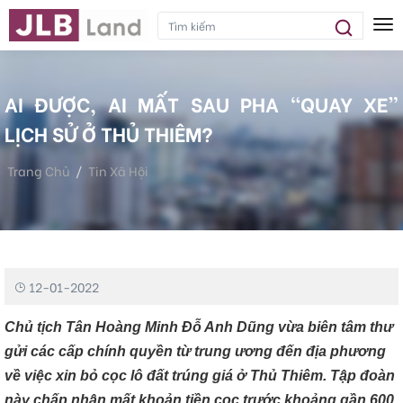
Tog
AI ĐƯỢC, AI MẤT SAU PHA “QUAY XE”
LỊCH SỬ Ở THỦ THIÊM?
Trang Chủ
Tin Xã Hội
Ai Được, Ai Mất Sau Pha “quay Xe” Lịch Sử Ở Thủ Thiêm?
12-01-2022
Chủ tịch Tân Hoàng Minh Đỗ Anh Dũng vừa biên tâm thư
gửi các cấp chính quyền từ trung ương đến địa phương
về việc xin bỏ cọc lô đất trúng giá ở Thủ Thiêm. Tập đoàn
này chấp nhận mất khoản tiền cọc trước khoảng gần 600