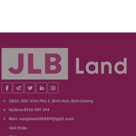
28G3, KDC Vĩnh Phú 1, Bình Hoà, Bình Dương
Hotline:0918 909 394
vanpham28489@gail.com
Mail:
Giới thiệu