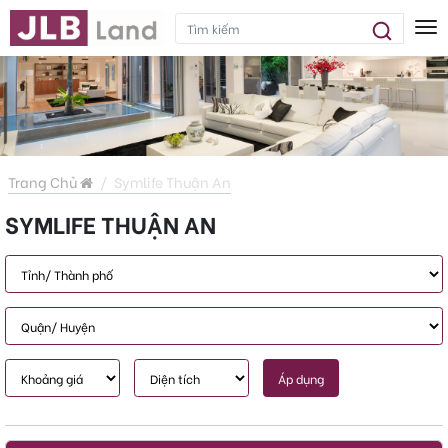
Tog
Trang Chủ
Symlife Thuận An
SYMLIFE THUẬN AN
Áp dụng