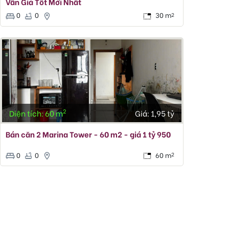
Vân Giá Tốt Mới Nhất
0
0
30 m
2
2
Diện tích: 60 m
Giá:
1,95 tỷ
Bán căn 2 Marina Tower - 60 m2 - giá 1 tỷ 950
0
0
60 m
2