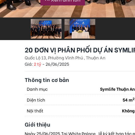
20 ĐƠN VỊ PHÂN PHỐI DỰ ÁN SYMLI
Quốc Lộ 13, PHường Vĩnh Phú , Thuận An
Giá:
2 tỷ
-
26/06/2025
Thông tin cơ bản
Danh mục
Symlife Thuận An
2
Diện tích
54 m
Nội thất
Không
Giới thiệu
Ngày 25/06/2025,Tại White Palace , lễ ký kết hợp tác 