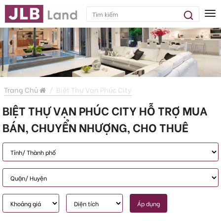
Tog
Trang Chủ
Biệt Thự Vạn Phúc City
BIỆT THỰ VẠN PHÚC CITY HỖ TRỢ MUA
BÁN, CHUYỂN NHƯỢNG, CHO THUÊ
Áp dụng