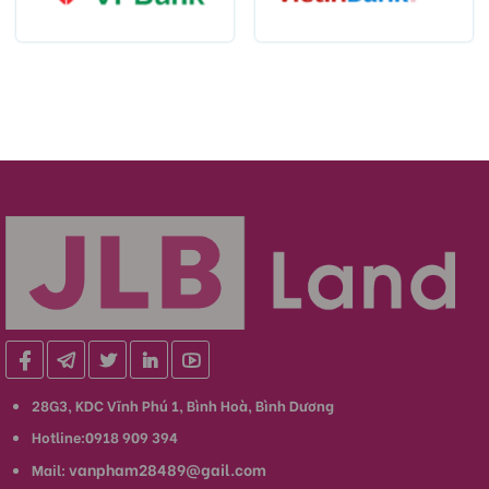
28G3, KDC Vĩnh Phú 1, Bình Hoà, Bình Dương
Hotline:0918 909 394
vanpham28489@gail.com
Mail: