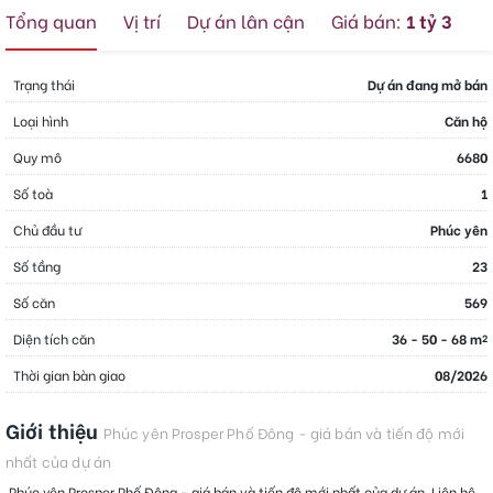
Tổng quan
Vị trí
Dự án lân cận
Giá bán:
1 tỷ 3
Trạng thái
Dự án đang mở bán
Loại hình
Căn hộ
Quy mô
6680
Số toà
1
Chủ đầu tư
Phúc yên
Số tầng
23
Số căn
569
Diện tích căn
36 - 50 - 68 m
2
Thời gian bàn giao
08/2026
Giới thiệu
Phúc yên Prosper Phố Đông - giá bán và tiến độ mới
nhất của dự án
Phúc yên Prosper Phố Đông - giá bán và tiến độ mới nhất của dự án, Liên hệ