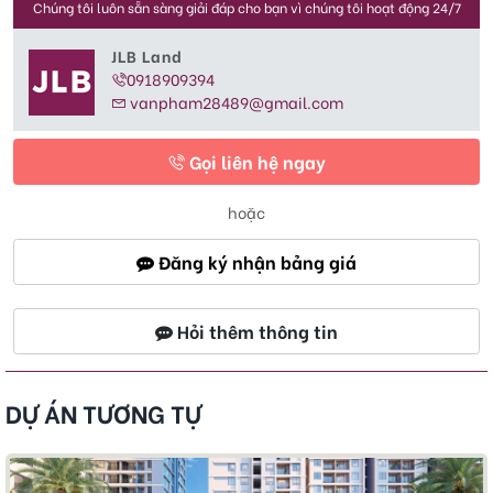
Chúng tôi luôn sẵn sàng giải đáp cho bạn vì chúng tôi hoạt động 24/7
JLB Land
0918909394
vanpham28489@gmail.com
Gọi liên hệ ngay
hoặc
Đăng ký nhận bảng giá
Hỏi thêm thông tin
DỰ ÁN TƯƠNG TỰ