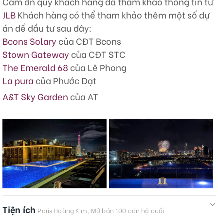
Cảm ơn quý khách hàng đã tham khảo thông tin từ
JLB
Khách hàng có thể tham khảo thêm một số dự
án để đầu tư sau đây:
Bcons Solary
của CĐT Bcons
Stown Gateway
của CĐT STC
The Emerald 68
của Lê Phong
La pura
của Phước Đạt
A&T Sky Garden
của AT
Tiện ích
Paris Hoàng Kim, Mở bán 100 căn hộ cuối