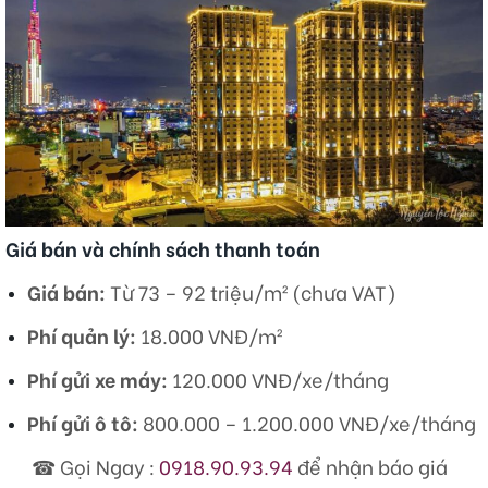
Giá bán và chính sách thanh toán
Giá bán:
Từ 73 – 92 triệu/m² (chưa VAT)
Phí quản lý:
18.000 VNĐ/m²
Phí gửi xe máy:
120.000 VNĐ/xe/tháng
Phí gửi ô tô:
800.000 – 1.200.000 VNĐ/xe/tháng​
☎ Gọi Ngay :
0918.90.93.94
để nhận báo giá