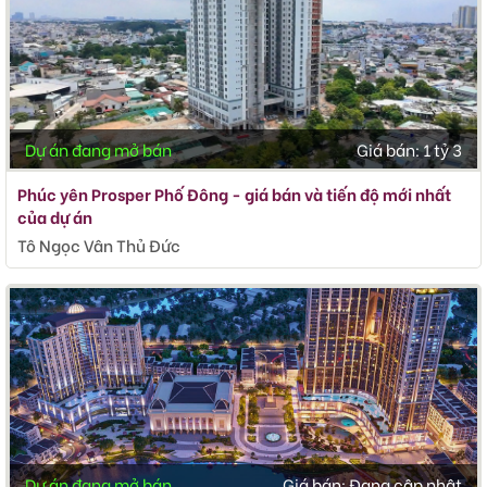
Dự án đang mở bán
Giá bán:
1 tỷ 3
Phúc yên Prosper Phố Đông - giá bán và tiến độ mới nhất
của dự án
Tô Ngọc Vân Thủ Đức
Dự án đang mở bán
Giá bán:
Đang cập nhật