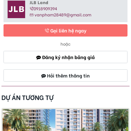
JLB Land
0918909394
vanpham28489@gmail.com
Gọi liên hệ ngay
hoặc
Đăng ký nhận bảng giá
Hỏi thêm thông tin
DỰ ÁN TƯƠNG TỰ