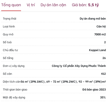
Tổng quan
Vị trí
Dự án lân cận
Giá bán:
5,5 tỷ
Trạng thái
Dự án đang mở bán
Loại hình
Căn hộ
Quy mô
7000 m2
Số toà
2
Chủ đầu tư
Keppel Land
Số tầng
26
Đơn vị xây dựng
Công ty Cổ phần Xây Dựng Phước Thành
Số căn
412
Diện tích căn
56 m² (2PN.1WC), 69 – 72 m² (2PN.2WC), 92 – 99 m² (3PN)m
2
Thời gian bàn giao
Đã bàn giao 2023
Mật độ xây dựng
35%