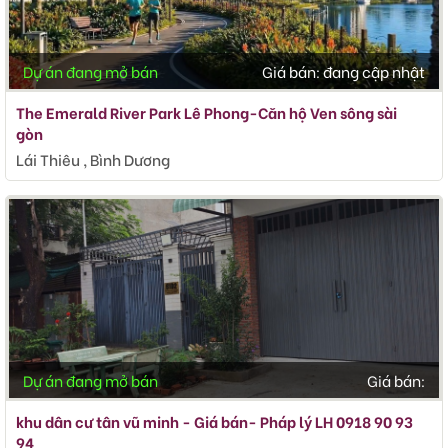
Dự án đang mở bán
Giá bán:
đang cập nhật
The Emerald River Park Lê Phong-Căn hộ Ven sông sài
gòn
Lái Thiêu , Bình Dương
Dự án đang mở bán
Giá bán:
khu dân cư tân vũ minh - Giá bán- Pháp lý LH 0918 90 93
94