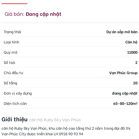
Giá bán:
Đang cập nhật
Trạng thái
Dự án sắp mở bán
Loại hình
Căn hộ
Quy mô
11000
Số toà
2
Chủ đầu tư
Vạn Phúc Group
Số tầng
20
Đơn vị xây dựng
đang cập nhật
Diện tích căn
65-80-120m
2
Giới thiệu
căn hộ Ruby Sky Vạn Phúc
căn hộ Ruby Sky Vạn Phúc, khu căn hộ cao tầng thứ 2 nằm trong đại đô thị
Vạn Phúc City được triển khai LH 0918 90 93 94