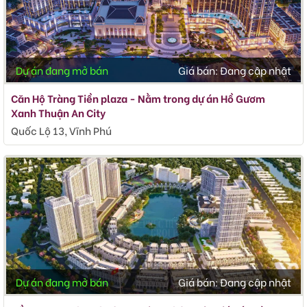
Dự án đang mở bán
Giá bán:
Đang cập nhật
Căn Hộ Tràng Tiền plaza - Nằm trong dự án Hồ Gươm
Xanh Thuận An City
Quốc Lộ 13, Vĩnh Phú
Dự án đang mở bán
Giá bán:
Đang cập nhật