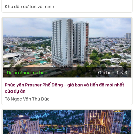
Khu dân cư tân vũ minh
Dự án đang mở bán
Giá bán:
1 tỷ 3
Phúc yên Prosper Phố Đông - giá bán và tiến độ mới nhất
của dự án
Tô Ngọc Vân Thủ Đức