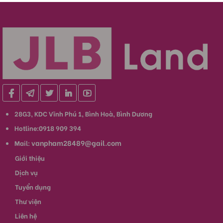
28G3, KDC Vĩnh Phú 1, Bình Hoà, Bình Dương
Hotline:0918 909 394
vanpham28489@gail.com
Mail:
Giới thiệu
Dịch vụ
Tuyển dụng
Thư viện
Liên hệ