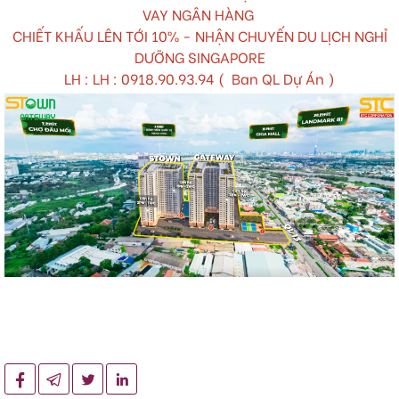
VAY NGÂN HÀNG
CHIẾT KHẤU LÊN TỚI 10% - NHẬN CHUYẾN DU LỊCH NGHỈ
DƯỠNG SINGAPORE
LH : LH :
0918.90.93.94
( Ban QL Dự Án )