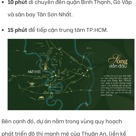
10 phút
di chuyển đến quận Bình Thạnh, Gò Vấp
và sân bay Tân Sơn Nhất.
15 phút
để tiếp cận trung tâm TP.HCM.
Bên cạnh đó, dự án nằm trong vùng quy hoạch
phát triển đô thị mạnh mẽ của Thuận An, liền kề