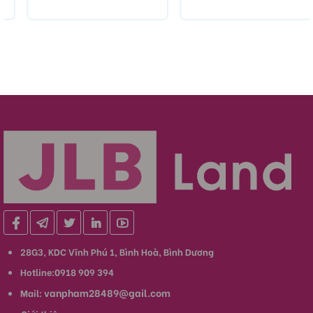
28G3, KDC Vĩnh Phú 1, Bình Hoà, Bình Dương
Hotline:0918 909 394
vanpham28489@gail.com
Mail: