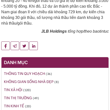
khoảng 20 - 40 km/gói thầu và có giá trị dự kiến khoảng 3.000
- 5.000 tỷ đồng. Khi đó, 12 dự án thành phần cao tốc Bắc -
Nam giai đoạn II với chiều dài khoảng 729 km, dự kiến chia
khoảng 30 gói thầu, số lượng nhà thầu liên danh khoảng 3
nhà thầu/gói thầu.
JLB Holdings
tổng hợp/theo baotintuc
DANH MỤC
THÔNG TIN QUY HOẠCH
(36)
KHÔNG GIAN SỐNG NHÀ ĐẸP
(8)
TIN XÃ HỘI
(120)
TIN THỊ TRƯỜNG
(49)
TIN KINH TẾ
(20)