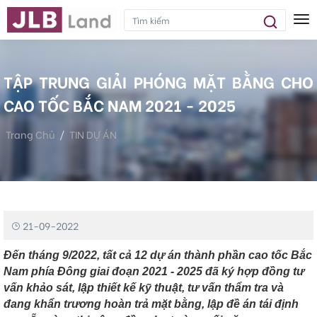
Tog
TẬP TRUNG GIẢI PHÓNG MẶT BẰNG CHO
CAO TỐC BẮC NAM 2021 - 2025
Trang Chủ
TIN DỰ ÁN
Tập Trung Giải Phóng Mặt Bằng Cho Cao Tốc Bắc Nam 2021 -
2025
21-09-2022
Đến tháng 9/2022, tất cả 12 dự án thành phần cao tốc Bắc
Nam phía Đông giai đoạn 2021 - 2025 đã ký hợp đồng tư
vấn khảo sát, lập thiết kế kỹ thuật, tư vấn thẩm tra và
đang khẩn trương hoàn trả mặt bằng, lập đề án tái định