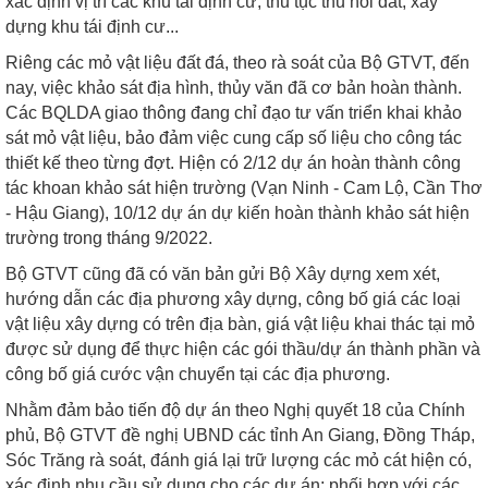
xác định vị trí các khu tái định cư, thủ tục thu hồi đất, xây
dựng khu tái định cư...
Riêng các mỏ vật liệu đất đá, theo rà soát của Bộ GTVT, đến
nay, việc khảo sát địa hình, thủy văn đã cơ bản hoàn thành.
Các BQLDA giao thông đang chỉ đạo tư vấn triển khai khảo
sát mỏ vật liệu, bảo đảm việc cung cấp số liệu cho công tác
thiết kế theo từng đợt. Hiện có 2/12 dự án hoàn thành công
tác khoan khảo sát hiện trường (Vạn Ninh - Cam Lộ, Cần Thơ
- Hậu Giang), 10/12 dự án dự kiến hoàn thành khảo sát hiện
trường trong tháng 9/2022.
Bộ GTVT cũng đã có văn bản gửi Bộ Xây dựng xem xét,
hướng dẫn các địa phương xây dựng, công bố giá các loại
vật liệu xây dựng có trên địa bàn, giá vật liệu khai thác tại mỏ
được sử dụng để thực hiện các gói thầu/dự án thành phần và
công bố giá cước vận chuyển tại các địa phương.
Nhằm đảm bảo tiến độ dự án theo Nghị quyết 18 của Chính
phủ, Bộ GTVT đề nghị UBND các tỉnh An Giang, Đồng Tháp,
Sóc Trăng rà soát, đánh giá lại trữ lượng các mỏ cát hiện có,
xác định nhu cầu sử dụng cho các dự án; phối hợp với các