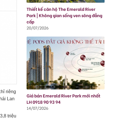
Thiết kế căn hộ The Emerald River
Park | Không gian sống ven sông đẳng
cấp
20/07/2026
hỉ riêng
Giá bán Emerald River Park mới nhất
hái Lan
LH 0918 90 93 94
14/07/2026
,8 triệu