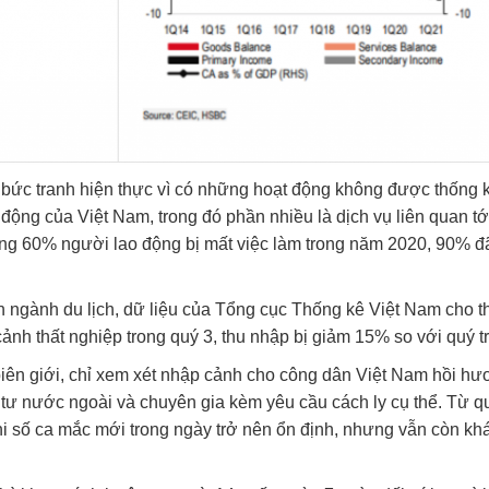
 bức tranh hiện thực vì có những hoạt động không được thống 
o động của Việt Nam, trong đó phần nhiều là dịch vụ liên quan tới
oảng 60% người lao động bị mất việc làm trong năm 2020, 90% đ
ên ngành du lịch, dữ liệu của Tổng cục Thống kê Việt Nam cho t
cảnh thất nghiệp trong quý 3, thu nhập bị giảm 15% so với quý t
iên giới, chỉ xem xét nhập cảnh cho công dân Việt Nam hồi hư
tư nước ngoài và chuyên gia kèm yêu cầu cách ly cụ thể. Từ qu
hi số ca mắc mới trong ngày trở nên ổn định, nhưng vẫn còn kh