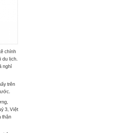
kê chính
 du lịch.
ã nghỉ
hấy trên
rước.
ơng,
ý 3, Việt
á thận