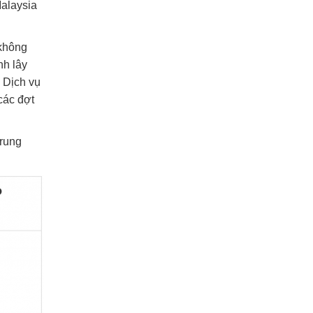
Malaysia
 không
nh lây
. Dịch vụ
các đợt
trung