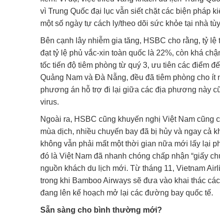
vì Trung Quốc đại lục vẫn siết chặt các biện pháp k
một số ngày tự cách ly/theo dõi sức khỏe tại nhà t
Bên cạnh lây nhiễm gia tăng, HSBC cho rằng, tỷ lệ
đạt tỷ lệ phủ vắc-xin toàn quốc là 22%, còn khá ch
tốc tiến độ tiêm phòng từ quý 3, ưu tiên các điểm đ
Quảng Nam và Đà Nẵng, đều đã tiêm phòng cho ít n
phương án hỗ trợ đi lại giữa các địa phương này cũ
virus.
Ngoài ra, HSBC cũng khuyến nghị Việt Nam cũng cần
mùa dịch, nhiều chuyến bay đã bị hủy và ngay cả k
không vẫn phải mất một thời gian nữa mới lấy lại ph
đó là Việt Nam đã nhanh chóng chấp nhận “giấy ch
nguồn khách du lịch mới. Từ tháng 11, Vietnam Air
trong khi Bamboo Airways sẽ đưa vào khai thác các
đang lên kế hoạch mở lại các đường bay quốc tế.
Sẵn sàng cho bình thường mới?