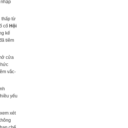
i nhập
 thấp từ
hố cổ
Hội
ng kế
đã tiêm
 mở cửa
 chức
iêm vắc-
ình
nhiều yếu
 xem xét
 không
 hạn chế