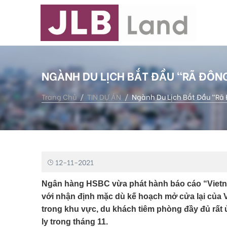
NGÀNH DU LỊCH BẮT ĐẦU “RÃ ĐÔNG
Trang Chủ
TIN DỰ ÁN
Ngành Du Lịch Bắt Đầu “rã 
12-11-2021
Ngân hàng HSBC vừa phát hành báo cáo “Vietnam
với nhận định mặc dù kế hoạch mở cửa lại của 
trong khu vực, du khách tiêm phòng đầy đủ rất 
ly trong tháng 11.