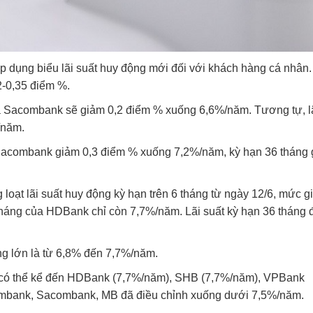
áp dụng biểu lãi suất huy động mới đối với khách hàng cá nhân
,2-0,35 điểm %.
 vủa Sacombank sẽ giảm 0,2 điểm % xuống 6,6%/năm. Tương tự, l
/năm.
ủa Sacombank giảm 0,3 điểm % xuống 7,2%/năm, kỳ hạn 36 tháng
loạt lãi suất huy động kỳ hạn trên 6 tháng từ ngày 12/6, mức 
3 tháng của HDBank chỉ còn 7,7%/năm. Lãi suất kỳ hạn 36 tháng
ng lớn là từ 6,8% đến 7,7%/năm.
ầu có thể kể đến HDBank (7,7%/năm), SHB (7,7%/năm), VPBank
ombank, Sacombank, MB đã điều chỉnh xuống dưới 7,5%/năm.