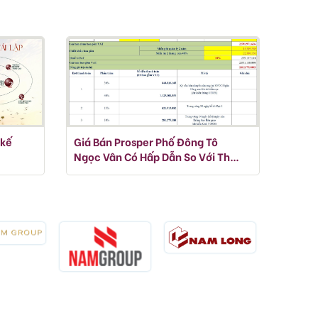
 kế
Giá Bán Prosper Phố Đông Tô
Ngọc Vân Có Hấp Dẫn So Với Thị
Trường Thủ Đức