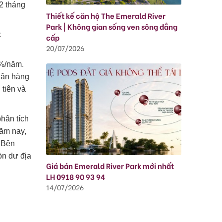
12 tháng
Thiết kế căn hộ The Emerald River
Park | Không gian sống ven sông đẳng
k
cấp
20/07/2026
1%/năm.
ngân hàng
 tiên và
phân tích
năm nay,
. Bên
òn dư địa
Giá bán Emerald River Park mới nhất
LH 0918 90 93 94
14/07/2026