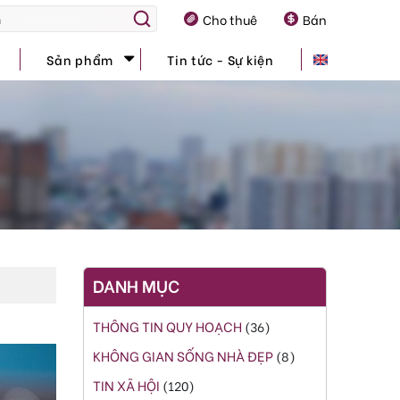
Cho thuê
Bán
Sản phẩm
Tin tức - Sự kiện
6
DANH MỤC
THÔNG TIN QUY HOẠCH
(36)
KHÔNG GIAN SỐNG NHÀ ĐẸP
(8)
TIN XÃ HỘI
(120)