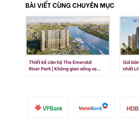
BÀI VIẾT CÙNG CHUYÊN MỤC
Thiết kế căn hộ The Emerald
Giá bán
River Park | Không gian sống ven
nhất LH
sông đẳng cấp