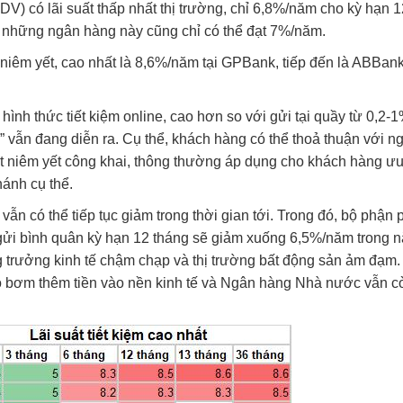
V) có lãi suất thấp nhất thị trường, chỉ 6,8%/năm cho kỳ hạn 
 tại những ngân hàng này cũng chỉ có thể đạt 7%/năm.
niêm yết, cao nhất là 8,6%/năm tại GPBank, tiếp đến là ABBan
hình thức tiết kiệm online, cao hơn so với gửi tại quầy từ 0,2-
m” vẫn đang diễn ra. Cụ thể, khách hàng có thể thoả thuận với 
ất niêm yết công khai, thông thường áp dụng cho khách hàng ưu
hánh cụ thể.
ẫn có thể tiếp tục giảm trong thời gian tới. Trong đó, bộ phận 
 gửi bình quân kỳ hạn 12 tháng sẽ giảm xuống 6,5%/năm trong 
ng trưởng kinh tế chậm chạp và thị trường bất động sản ảm đạm
ó bơm thêm tiền vào nền kinh tế và Ngân hàng Nhà nước vẫn c