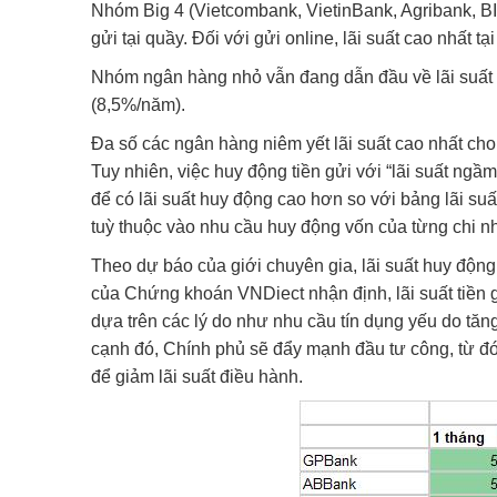
Nhóm Big 4 (Vietcombank, VietinBank, Agribank, BID
gửi tại quầy. Đối với gửi online, lãi suất cao nhất
Nhóm ngân hàng nhỏ vẫn đang dẫn đầu về lãi suất 
(8,5%/năm).
Đa số các ngân hàng niêm yết lãi suất cao nhất cho 
Tuy nhiên, việc huy động tiền gửi với “lãi suất ngầ
để có lãi suất huy động cao hơn so với bảng lãi su
tuỳ thuộc vào nhu cầu huy động vốn của từng chi n
Theo dự báo của giới chuyên gia, lãi suất huy động v
của Chứng khoán VNDiect nhận định, lãi suất tiền
dựa trên các lý do như nhu cầu tín dụng yếu do tă
cạnh đó, Chính phủ sẽ đẩy mạnh đầu tư công, từ đ
để giảm lãi suất điều hành.