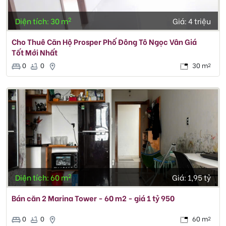
2
Diện tích: 30 m
Giá:
4 triệu
Cho Thuê Căn Hộ Prosper Phố Đông Tô Ngọc Vân Giá
Tốt Mới Nhất
0
0
30 m
2
2
Diện tích: 60 m
Giá:
1,95 tỷ
Bán căn 2 Marina Tower - 60 m2 - giá 1 tỷ 950
0
0
60 m
2