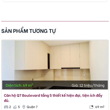
SẢN PHẨM TƯƠNG TỰ
2
Diện tích: 69 m
Giá:
12 triệu/tháng
Căn hộ Q7 Boulevard tầng 5 thiết kế hiện đại, tiện ích đầy
đủ.
2
5
Quận 7
69 m
2