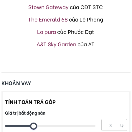
Stown Gateway
của CĐT STC
The Emerald 68
của Lê Phong
La pura
của Phước Đạt
A&T Sky Garden
của AT
KHOẢN VAY
TÍNH TOÁN TRẢ GÓP
Giá trị bất động sản
tỷ