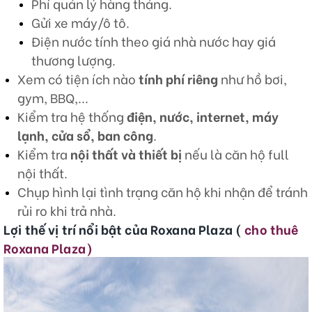
Phí quản lý hàng tháng.
Gửi xe máy/ô tô.
Điện nước tính theo giá nhà nước hay giá
thương lượng.
Xem có tiện ích nào
tính phí riêng
như hồ bơi,
gym, BBQ,...
Kiểm tra hệ thống
điện, nước, internet, máy
lạnh, cửa sổ, ban công
.
Kiểm tra
nội thất và thiết bị
nếu là căn hộ full
nội thất.
Chụp hình lại tình trạng căn hộ khi nhận để tránh
rủi ro khi trả nhà.
Lợi thế vị trí nổi bật của Roxana Plaza (
cho thuê
Roxana Plaza)