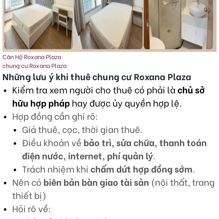
Căn Hộ Roxana Plaza
chung cư Roxana Plaza
Những lưu ý khi
thuê chung cư Roxana Plaza
Kiểm tra xem người cho thuê có phải là
chủ sở
hữu hợp pháp
hay được ủy quyền hợp lệ.
Hợp đồng cần ghi rõ:
Giá thuê, cọc, thời gian thuê.
Điều khoản về
bảo trì, sửa chữa, thanh toán
điện nước, internet, phí quản lý
.
Trách nhiệm khi
chấm dứt hợp đồng sớm
.
Nên có
biên bản bàn giao tài sản
(nội thất, trang
thiết bị)
Hỏi rõ về: