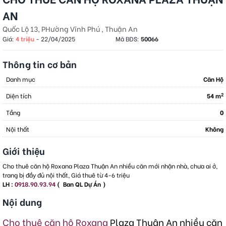
AN
Quốc Lộ 13, PHường Vĩnh Phú , Thuận An
Giá:
4 triệu
-
22/04/2025
Mã BĐS:
50066
Thông tin cơ bản
Danh mục
Căn Hộ
2
Diện tích
54 m
Tầng
0
Nội thất
Không
Giới thiệu
Cho thuê căn hộ Roxana Plaza Thuận An nhiều căn mới nhận nhà, chưa ai ở,
trang bị đầy đủ nội thất, Giá thuê từ 4-6 triệu
LH :
0918.90.93.94
( Ban QL Dự Án )
Nội dung
Cho thuê căn hộ Roxana
Plaza Thuận An nhiều căn