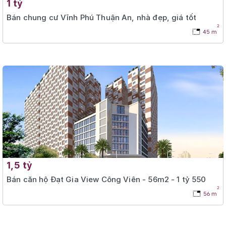
1 tỷ
Bán chung cư Vĩnh Phú Thuận An, nhà đẹp, giá tốt
2
45 m
1,5 tỷ
Bán căn hộ Đạt Gia View Công Viên - 56m2 - 1 tỷ 550
2
56 m