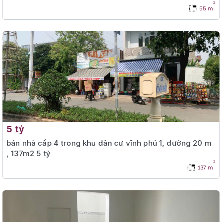
2
55 m
5 tỷ
bán nhà cấp 4 trong khu dân cư vĩnh phú 1, đường 20 m
, 137m2 5 tỷ
2
137 m