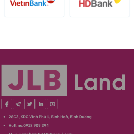
28G3, KDC Vĩnh Phú 1, Bình Hoà, Bình Dương
Hotline:0918 909 394
vanpham28489@gail.com
Mail: