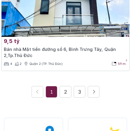
9,5 tỷ
Bán nhà Mặt tiền đường số 6, Bình Trưng Tây, Quận
2,Tp.Thủ Đức
2
4
2
Quận 2 (TP. Thủ Đức)
59 m
1
2
3