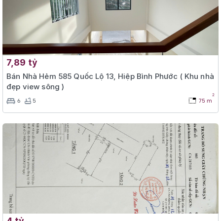
7,89 tỷ
Bán Nhà Hẻm 585 Quốc Lộ 13, Hiệp Bình Phước ( Khu nhà
đẹp view sông )
2
6
5
75 m
4 tỷ