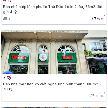
Bán nhà hiệp bình phước Thủ Đức 1 trệt 2 lầu, 53m2 đất
giá 4 tỷ
2
2
53 m
7 tỷ
Bán nhà mặt tiền xô viết nghệ tĩnh bình thạnh 300m2 -
70 tỷ
2
300 m