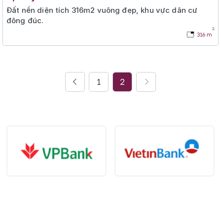
Đất nền diện tích 316m2 vuông đẹp, khu vực dân cư
đông đúc.
2
316 m
1
2