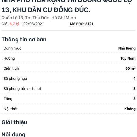
13, KHU DÂN CƯ ĐÔNG ĐÚC.
Quốc Lộ 13, Tp. Thủ Đức, Hồ Chí Minh
Giá:
5,7 tỷ
-
29/08/2021
Mã BĐS:
6121
Thông tin cơ bản
Danh mục
Nhà Riêng
Hướng
Tây Nam
2
Diện tích
50 m
Số phòng ngủ
4
Số phòng tắm - toilet
3
Tầng
3
Nội thất
Không
Giới thiệu
Nội dung