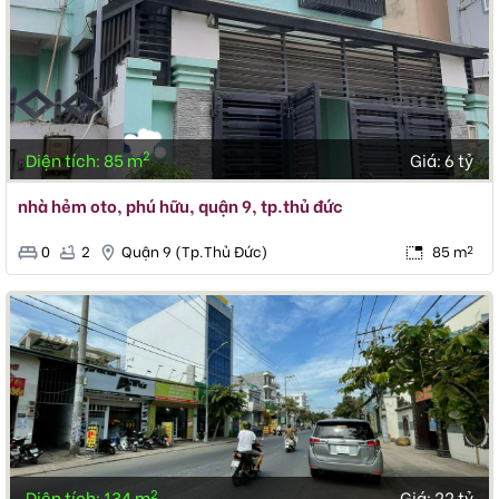
2
Diện tích: 85 m
Giá:
6 tỷ
nhà hẻm oto, phú hữu, quận 9, tp.thủ đức
0
2
Quận 9 (Tp.Thủ Đức)
85 m
2
2
Diện tích: 134 m
Giá:
22 tỷ