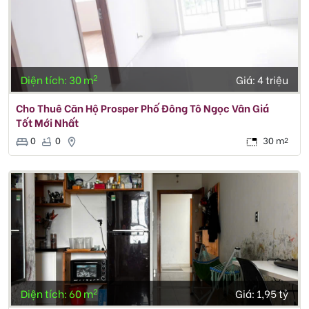
2
Diện tích: 30 m
Giá:
4 triệu
Cho Thuê Căn Hộ Prosper Phố Đông Tô Ngọc Vân Giá
Tốt Mới Nhất
0
0
30 m
2
2
Diện tích: 60 m
Giá:
1,95 tỷ