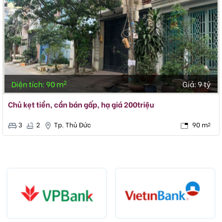
2
Diện tích: 90 m
Giá:
9 tỷ
Chủ kẹt tiền, cần bán gấp, hạ giá 200triệu
3
2
Tp. Thủ Đức
90 m
2