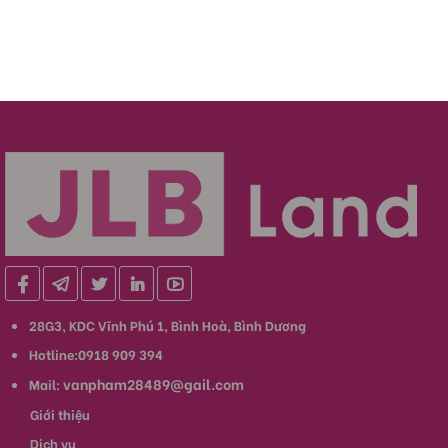
28G3, KDC Vĩnh Phú 1, Bình Hoà, Bình Dương
Hotline:0918 909 394
vanpham28489@gail.com
Mail:
Giới thiệu
Dịch vụ