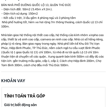
BÁN NHÀ PHỐ ĐƯỜNG QUỐC LỘ 13, QUẬN THỦ ĐỨC
- Diện tích đất: 50m2 (5.45m x9.2m).
- Diện tích sử dụng: 150m2
- Kết cấu 1 trệt, 3 lầu gồm 4 phòng ngủ và 3 phòng tắm
Nhà phố hướng tốt, hẻm xe hơi rộng 7m thông thoáng, cách Quốc Lộ 13 chỉ
100m.
Nhà bàn giao hệ thống nội thất cao cấp, hệ thống cửa kính nhôm xinpha cao
cấp, thiết bị vệ sinh cao cấp, camera an ninh cao cấp. Nhà có sổ hồng riêng,
pháp lý rõ ràng. Bàn giao ngay trong ngày. Nhà phố liền kế Khu Đô Thị Vạn
Phúc, Hiệp Bình Phước, TP Thủ Đức, nằm cách ngã tư cầu vượt Bình Phước
(Quốc lộ 1 giao Quốc lộ 13) chỉ 100m, từ nhà đi ra tới quốc Lộ 13 chỉ 10m
thuận tiện di chuyển về các quận.. Xung quanh bán kính 500m có đầy đủ các
tiện ích: gần trường mẫu giáo, cấp 1, cấp 2, Cách chợ Hiệp Bình 200m, Chợ
Tam Bình 300m, cách chợ đầu mối Thủ Đức 500m.
KHOẢN VAY
TÍNH TOÁN TRẢ GÓP
Giá trị bất động sản