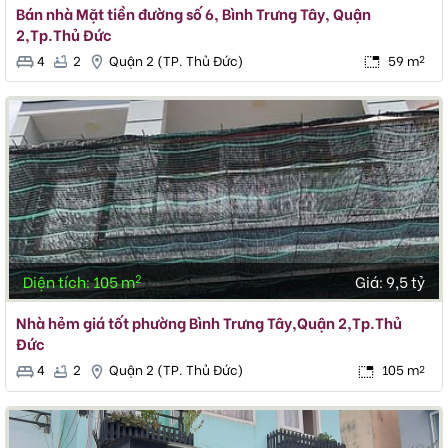
Bán nhà Mặt tiền đường số 6, Bình Trưng Tây, Quận
2,Tp.Thủ Đức
4
2
Quận 2 (TP. Thủ Đức)
59 m
2
2
Diện tích: 105 m
Giá:
9,5 tỷ
Nhà hẻm giá tốt phường Bình Trưng Tây,Quận 2,Tp.Thủ
Đức
4
2
Quận 2 (TP. Thủ Đức)
105 m
2