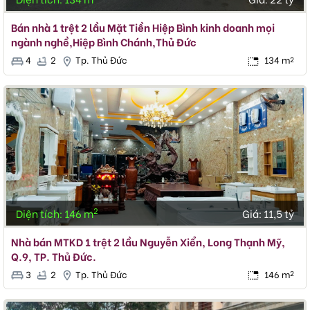
Bán nhà 1 trệt 2 lầu Mặt Tiền Hiệp Bình kinh doanh mọi
ngành nghề,Hiệp Bình Chánh,Thủ Đức
4
2
Tp. Thủ Đức
134 m
2
2
Diện tích: 146 m
Giá:
11,5 tỷ
Nhà bán MTKD 1 trệt 2 lầu Nguyễn Xiển, Long Thạnh Mỹ,
Q.9, TP. Thủ Đức.
3
2
Tp. Thủ Đức
146 m
2