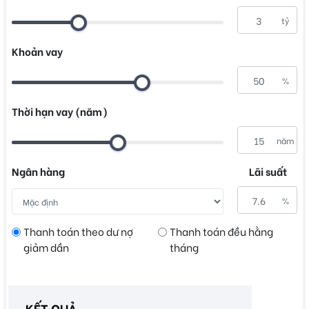
tỷ
Khoản vay
%
Thời hạn vay (năm)
năm
Ngân hàng
Lãi suất
%
Thanh toán theo dư nợ
Thanh toán đều hằng
giảm dần
tháng
KẾT QUẢ