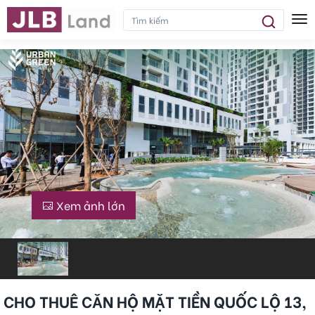
Tog
Xem ảnh lớn
CHO THUÊ CĂN HỘ MẶT TIỀN QUỐC LỘ 13,