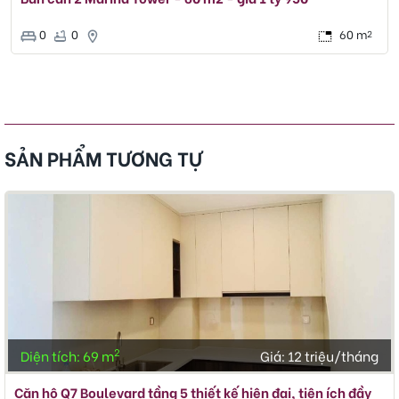
0
0
60 m
2
SẢN PHẨM TƯƠNG TỰ
2
Diện tích: 69 m
Giá:
12 triệu/tháng
Căn hộ Q7 Boulevard tầng 5 thiết kế hiện đại, tiện ích đầy