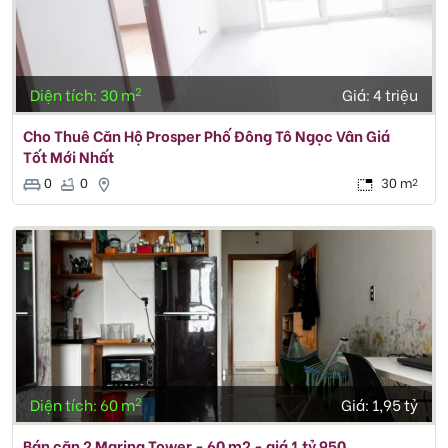
2
Diện tích: 30 m
Giá:
4 triệu
Cho Thuê Căn Hộ Prosper Phố Đông Tô Ngọc Vân Giá
Tốt Mới Nhất
0
0
30 m
2
2
Diện tích: 60 m
Giá:
1,95 tỷ
Bán căn 2 Marina Tower - 60 m2 - giá 1 tỷ 950