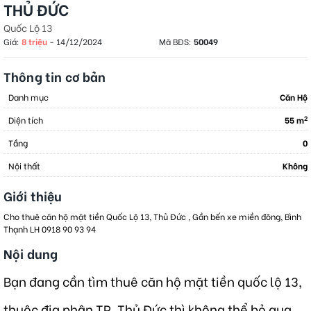
THỦ ĐỨC
Quốc Lộ 13
Giá:
8 triệu
-
14/12/2024
Mã BĐS:
50049
Thông tin cơ bản
Danh mục
Căn Hộ
2
Diện tích
55 m
Tầng
0
Nội thất
Không
Giới thiệu
Cho thuê căn hộ mặt tiền Quốc Lộ 13, Thủ Đức , Gần bến xe miền đông, Bình
Thạnh LH 0918 90 93 94
Nội dung
Bạn đang cần tìm thuê căn hộ mặt tiền quốc lộ 13,
thuộc địa phận TP. Thủ Đức thì không thể bỏ qua