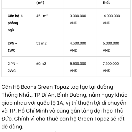
(m²)
thất
Căn hộ 1
45 m²
3.000.000
4.000.000
phòng
VNĐ
VNĐ
ngủ
2PN –
51 m2
4.500.000
6.000.000
1WC
VNĐ
VNĐ
2 PN -
60m2
5.500.000
7,500.000
2WC
VNĐ
VNĐ
Căn Hộ Bcons Green Topaz toạ lạc tại đường
Thống Nhất, TP Dĩ An, Bình Dương, nằm ngay khúc
giao nhau với quốc lộ 1A, vị trí thuận lợi di chuyển
và TP. Hồ Chí Minh và cũng gần làng đại học Thủ
Đức. Chính vì cho thuê căn hộ Green Topaz sẽ rất
dễ dàng.