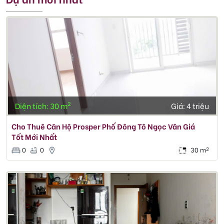
2
Diện tích: 30 m
Giá:
4 triệu
Cho Thuê Căn Hộ Prosper Phố Đông Tô Ngọc Vân Giá
Tốt Mới Nhất
0
0
30 m
2