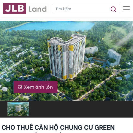
Tog
Xem ảnh lớn
CHO THUÊ CĂN HỘ CHUNG CƯ GREEN