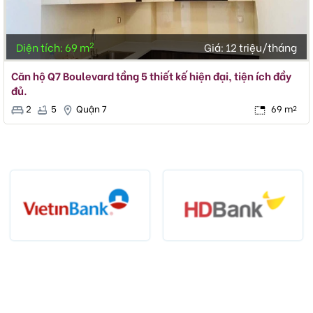
2
Diện tích: 69 m
Giá:
12 triệu/tháng
Căn hộ Q7 Boulevard tầng 5 thiết kế hiện đại, tiện ích đầy
đủ.
2
5
Quận 7
69 m
2