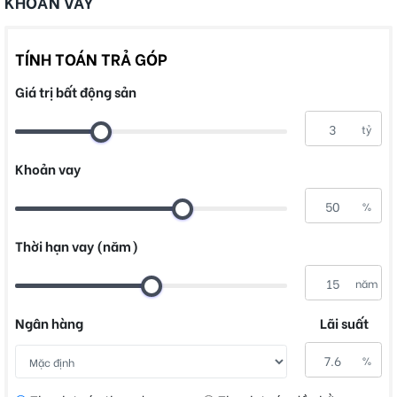
KHOẢN VAY
TÍNH TOÁN TRẢ GÓP
Giá trị bất động sản
tỷ
Khoản vay
%
Thời hạn vay (năm)
năm
Ngân hàng
Lãi suất
%