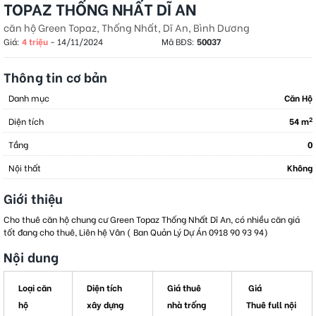
TOPAZ THỐNG NHẤT DĨ AN
căn hộ Green Topaz, Thống Nhất, Dĩ An, Bình Dương
Giá:
4 triệu
-
14/11/2024
Mã BĐS:
50037
Thông tin cơ bản
Danh mục
Căn Hộ
2
Diện tích
54 m
Tầng
0
Nội thất
Không
Giới thiệu
Cho thuê căn hộ chung cư Green Topaz Thống Nhất Dĩ An, có nhiều căn giá
tốt đang cho thuê, Liên hệ Vân ( Ban Quản Lý Dự Án 0918 90 93 94)
Nội dung
Loại căn
Diện tích
Giá thuê
Giá
hộ
xây dựng
nhà trống
Thuê full nội