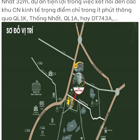
Nhất 32m, dự án tiện lợi trong việc kết nối đến các
khu CN kinh tế trọng điểm chỉ trong ít phút thông
qua QL1K, Thống Nhất, QL1A, hay DT743A,…