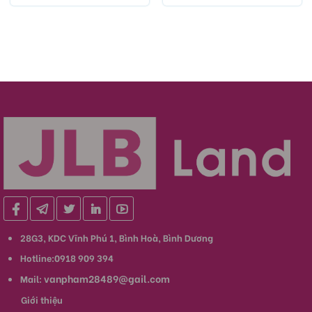
28G3, KDC Vĩnh Phú 1, Bình Hoà, Bình Dương
Hotline:0918 909 394
vanpham28489@gail.com
Mail:
Giới thiệu