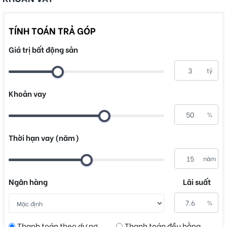
TÍNH TOÁN TRẢ GÓP
Giá trị bất động sản
tỷ
Khoản vay
%
Thời hạn vay (năm)
năm
Ngân hàng
Lãi suất
%
Thanh toán theo dư nợ
Thanh toán đều hằng