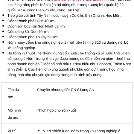
cơ sở hạ tầng phát triển hiện tại cũng như trong tương lai (quốc lộ 22,
quốc lộ 1A, cảng Hiệp Phước, cảng Tân Lập)
Tiếp giáp với tỉnh Tây Ninh, các huyện Củ Chi, Bình Chánh, Hóc Môn.
Cách thành phố HCM 40 km
Cách sân bay Tân Sơn Nhất 32 km
Các cảng Sài Gòn 40 km
Cách thành phố An Tây 50 km
Nằm ngay cổng khu công nghiệp, 2 mặt tiền tỉnh lộ 823 và đường nội bộ
khu công nghiệp.
Hạ tầng kỹ thuật: hệ thống cung cấp nước, hệ thống xử lý nước thải, điện,
sẵn sàng  Nằm trong khu vực được hưởng ưu đãi miễn và giảm thuế thu
nhập doanh nghiệp  Một số nhà đầu tư tiêu biều như Sapporo, Thiên Nam,
Bình Điền.  Các tiên ích xung quanh như khu dân cư, trường học, nhà
hàng, nhà cho chuyên gia đang trong quá trình xây dựng.
Tên dự
Chuyển nhượng đất CN ở Long An
án:
Mô hình
Thích hợp cho sản xuất
dự án:
Vị trí:
Vị trí chiến lược, nằm trong khu công nghiệp ở