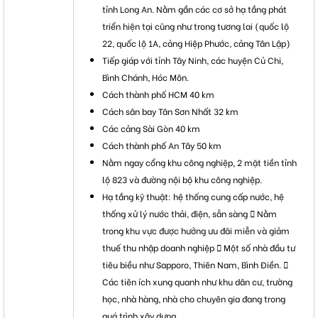
tỉnh Long An. Nằm gần các cơ sở hạ tầng phát
triển hiện tại cũng như trong tương lai (quốc lộ
22, quốc lộ 1A, cảng Hiệp Phước, cảng Tân Lập)
Tiếp giáp với tỉnh Tây Ninh, các huyện Củ Chi,
Bình Chánh, Hóc Môn.
Cách thành phố HCM 40 km
Cách sân bay Tân Sơn Nhất 32 km
Các cảng Sài Gòn 40 km
Cách thành phố An Tây 50 km
Nằm ngay cổng khu công nghiệp, 2 mặt tiền tỉnh
lộ 823 và đường nội bộ khu công nghiệp.
Hạ tầng kỹ thuật: hệ thống cung cấp nước, hệ
thống xử lý nước thải, điện, sẵn sàng  Nằm
trong khu vực được hưởng ưu đãi miễn và giảm
thuế thu nhập doanh nghiệp  Một số nhà đầu tư
tiêu biều như Sapporo, Thiên Nam, Bình Điền. 
Các tiên ích xung quanh như khu dân cư, trường
học, nhà hàng, nhà cho chuyên gia đang trong
quá trình xây dựng.