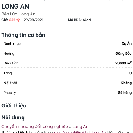
LONG AN
Bến Lức, Long An
Giá:
235 tỷ
-
29/08/2021
Mã BĐS:
6144
Thông tin cơ bản
Danh mục
Dự Án
Hướng
Đông Bắc
2
Diện tích
90000 m
Tầng
0
Nội thất
Không
Pháp lý
Sổ hồng
Giới thiệu
Nội dung
Chuyển nhượng đất công nghiệp
ở
Long An
Vị trí chiến lược, nằm trong
khu công nghiệp ở tỉnh Long An
. Nằm gần các