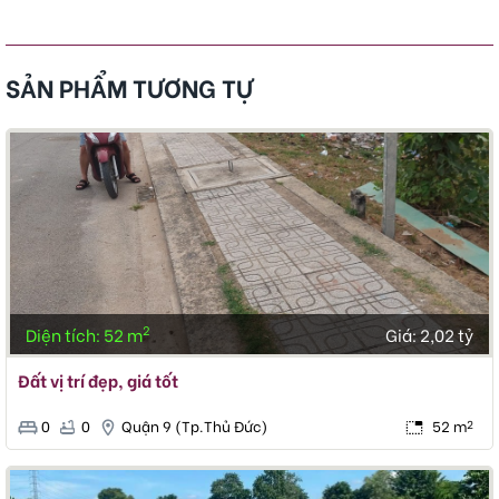
SẢN PHẨM TƯƠNG TỰ
2
Diện tích: 52 m
Giá:
2,02 tỷ
Đất vị trí đẹp, giá tốt
0
0
Quận 9 (Tp.Thủ Đức)
52 m
2