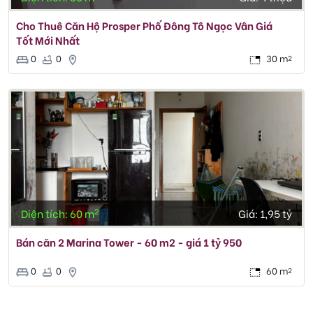
Cho Thuê Căn Hộ Prosper Phố Đông Tô Ngọc Vân Giá
Tốt Mới Nhất
0
0
30 m
2
2
Diện tích: 60 m
Giá:
1,95 tỷ
Bán căn 2 Marina Tower - 60 m2 - giá 1 tỷ 950
0
0
60 m
2