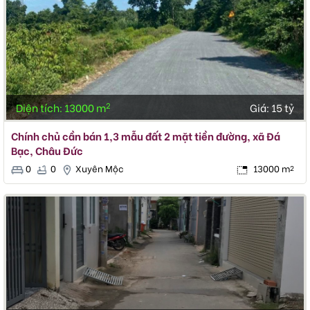
2
Diện tích: 13000 m
Giá:
15 tỷ
Chính chủ cần bán 1,3 mẫu đất 2 mặt tiền đường, xã Đá
Bạc, Châu Đức
0
0
Xuyên Mộc
13000 m
2