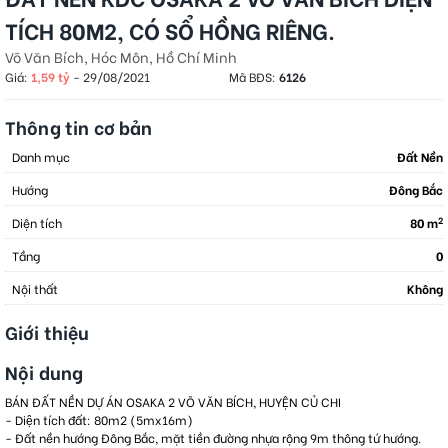
TÍCH 80M2, CÓ SỔ HỒNG RIÊNG.
Võ Văn Bích, Hóc Môn, Hồ Chí Minh
Giá:
1,59 tỷ
-
29/08/2021
Mã BĐS:
6126
Thông tin cơ bản
Danh mục
Đất Nền
Hướng
Đông Bắc
2
Diện tích
80 m
Tầng
0
Nội thất
Không
Giới thiệu
Nội dung
BÁN ĐẤT NỀN DỰ ÁN OSAKA 2 VÕ VĂN BÍCH, HUYỆN CỦ CHI
- Diện tích đất: 80m2 (5mx16m)
- Đất nền hướng Đông Bắc, mặt tiền đường nhựa rộng 9m thông tứ hướng.