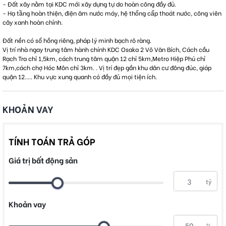
- Đất xây nằm tại KDC mới xây dựng tự do hoàn công đầy đủ.
- Hạ tầng hoàn thiện, điện âm nước máy, hệ thống cấp thoát nước, công viên
cây xanh hoàn chỉnh.
Đất nền có sổ hồng riêng, pháp lý minh bạch rõ ràng.
Vị trí nhà ngay trung tâm hành chính KDC Osaka 2 Võ Văn Bích, Cách cầu
Rạch Tra chỉ 1,5km, cách trung tâm quận 12 chỉ 5km,Metro Hiệp Phú chỉ
7km,cách chợ Hóc Môn chỉ 3km. . Vị trí đẹp gần khu dân cư đông đúc, giáp
quận 12..... Khu vực xung quanh có đầy đủ mọi tiện ích.
KHOẢN VAY
TÍNH TOÁN TRẢ GÓP
Giá trị bất động sản
tỷ
Khoản vay
%