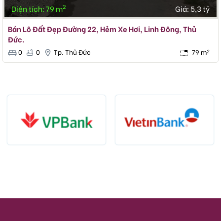
2
Diện tích: 79 m
Giá:
5,3 tỷ
Bán Lô Đất Đẹp Đường 22, Hẻm Xe Hơi, Linh Đông, Thủ
Đức.
0
0
Tp. Thủ Đức
79 m
2