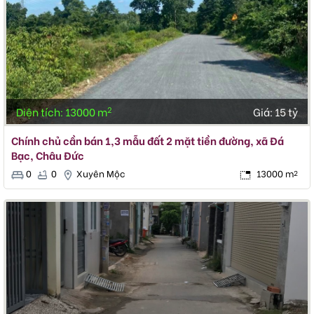
2
Diện tích: 13000 m
Giá:
15 tỷ
Chính chủ cần bán 1,3 mẫu đất 2 mặt tiền đường, xã Đá
Bạc, Châu Đức
0
0
Xuyên Mộc
13000 m
2