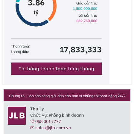
3.86
Gốc cần trả:
1,500,000,000
tỷ
Lãi cần trả:
859,750,000
Thanh toán
17,833,333
tháng đầu:
Tải bảng thanh toán từng tháng
Chúng tôi luôn sẵn sàng giải đáp cho bạn vì chúng tôi hoạt động 24/7
Thu Ly
Chức vụ:
Phòng kinh doanh
058 301 7777
sales@jlb.com.vn