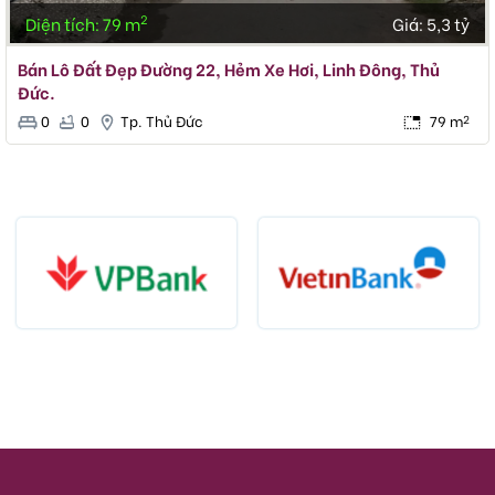
2
Diện tích: 79 m
Giá:
5,3 tỷ
Bán Lô Đất Đẹp Đường 22, Hẻm Xe Hơi, Linh Đông, Thủ
Đức.
0
0
Tp. Thủ Đức
79 m
2