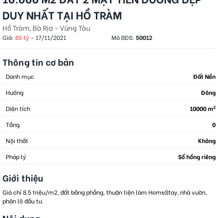
DUY NHẤT TẠI HỒ TRÀM
Hồ Tràm, Bà Rịa - Vũng Tàu
Giá:
85 tỷ
-
17/11/2021
Mã BĐS:
50012
Thông tin cơ bản
Danh mục
Đất Nền
Hướng
Đông
2
Diện tích
10000 m
Tầng
0
Nội thất
Không
Pháp lý
Sổ hồng riêng
Giới thiệu
Giá chỉ 8.5 triệu/m2, đất bằng phẳng, thuận tiện làm HomeStay, nhà vườn,
phân lô đầu tư.