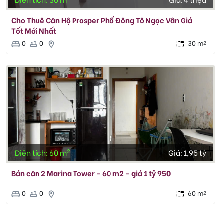
Cho Thuê Căn Hộ Prosper Phố Đông Tô Ngọc Vân Giá
Tốt Mới Nhất
0
0
30 m
2
2
Diện tích: 60 m
Giá:
1,95 tỷ
Bán căn 2 Marina Tower - 60 m2 - giá 1 tỷ 950
0
0
60 m
2