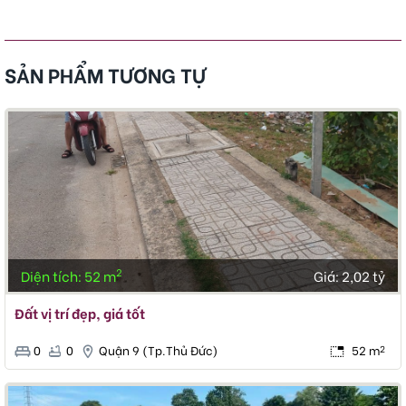
SẢN PHẨM TƯƠNG TỰ
2
Diện tích: 52 m
Giá:
2,02 tỷ
Đất vị trí đẹp, giá tốt
0
0
Quận 9 (Tp.Thủ Đức)
52 m
2