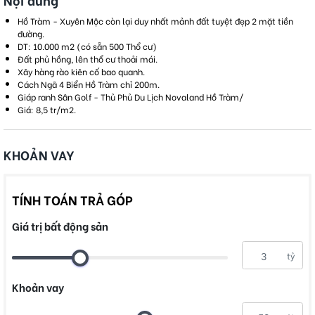
Nội dung
Hồ Tràm - Xuyên Mộc còn lại duy nhất mảnh đất tuyệt đẹp 2 mặt tiền
đường.
DT: 10.000 m2 (có sẵn 500 Thổ cư)
Đất phủ hồng, lên thổ cư thoải mái.
Xây hàng rào kiên cố bao quanh.
Cách Ngã 4 Biển Hồ Tràm chỉ 200m.
Giáp ranh Sân Golf - Thủ Phủ Du Lịch Novaland Hồ Tràm/
Giá: 8,5 tr/m2.
KHOẢN VAY
TÍNH TOÁN TRẢ GÓP
Giá trị bất động sản
tỷ
Khoản vay